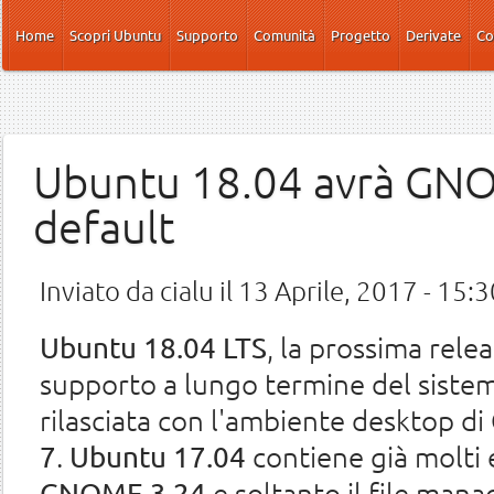
Salta al contenuto principale
Home
Scopri Ubuntu
Supporto
Comunità
Progetto
Derivate
Co
Ubuntu 18.04 avrà GN
default
Inviato da
cialu
il 13 Aprile, 2017 - 15:3
, la prossima rele
Ubuntu 18.04 LTS
supporto a lungo termine del siste
rilasciata con l'ambiente desktop di
.
contiene già molti 
7
Ubuntu 17.04
e soltanto il file man
GNOME 3.24