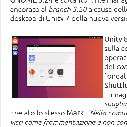
ancorato al
branch 3.20
a causa dell
desktop di
della nuova versi
Unity 7
Unity 
sulla 
operati
del
co
fondat
Shuttl
immagi
sbaglia
rivelato lo stesso
.
"Nella comuni
Mark
visti come frammentazione e non com