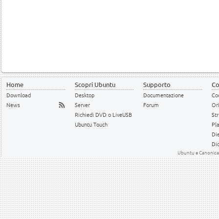
Home
Scopri Ubuntu
Supporto
Co
Download
Desktop
Documentazione
Cod
News
Server
Forum
Or
Richiedi DVD o LiveUSB
Str
Ubuntu Touch
Pl
Die
Dic
Ubuntu e Canonical 