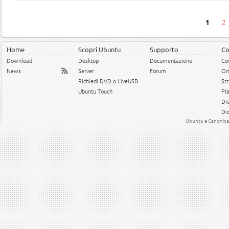
Pagine
2
1
Home
Scopri Ubuntu
Supporto
Co
Download
Desktop
Documentazione
Cod
News
Server
Forum
Or
Richiedi DVD o LiveUSB
Str
Ubuntu Touch
Pl
Die
Dic
Ubuntu e Canonical 