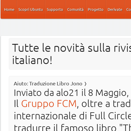
Salta al contenuto principale
Home
Scopri Ubuntu
Supporto
Comunità
Progetto
Derivate
Co
Tutte le novità sulla riv
italiano!
Aiuto: Traduzione Libro Jono
Inviato da
alo21
il 8 Maggio,
Il
Gruppo FCM
, oltre a trad
internazionale di Full Circ
tradurre il famoso libro "