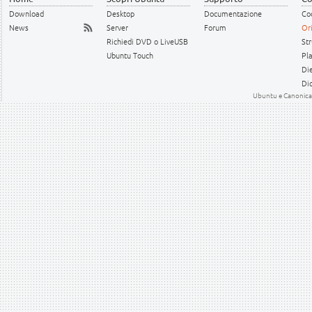
Download
Desktop
Documentazione
Cod
News
Server
Forum
Or
Richiedi DVD o LiveUSB
Str
Ubuntu Touch
Pl
Die
Dic
Ubuntu e Canonical 