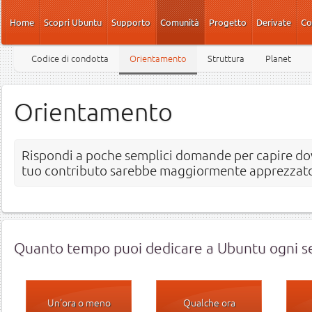
Salta al contenuto principale
Home
Scopri Ubuntu
Supporto
Comunità
Progetto
Derivate
Co
Codice di condotta
Orientamento
Struttura
Planet
Orientamento
Rispondi a poche semplici domande per capire dov
tuo contributo sarebbe maggiormente apprezzat
Quanto tempo puoi dedicare a Ubuntu ogni s
Un'ora o meno
Qualche ora