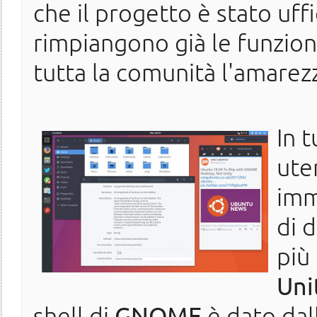
che il progetto è stato uf
rimpiangono già le funziona
tutta la comunità l'amarez
In 
ute
imm
di d
più
Uni
shell di
GNOME
è dato dal