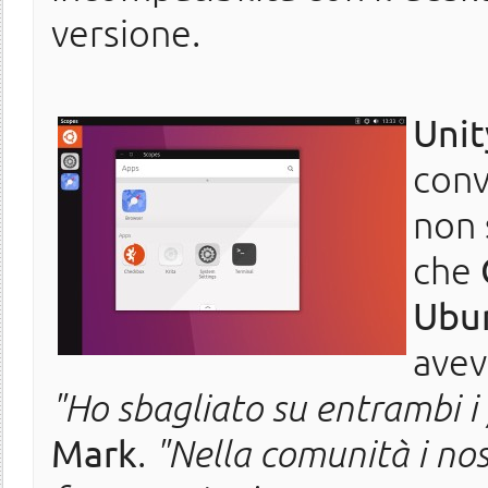
versione.
Unit
conv
non 
che
Ubu
avev
"Ho sbagliato su entrambi i 
Mark
.
"Nella comunità i nost