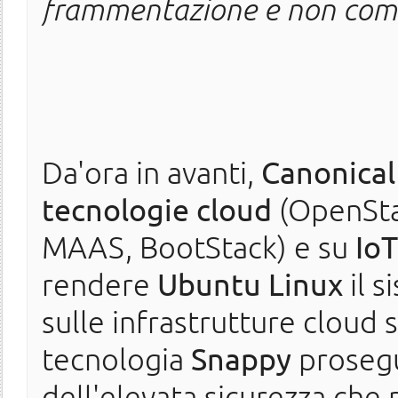
frammentazione e non come
Da'ora in avanti,
Canonical
tecnologie cloud
(OpenSta
MAAS, BootStack) e su
IoT
rendere
Ubuntu Linux
il s
sulle infrastrutture cloud 
tecnologia
Snappy
prosegu
dell'elevata sicurezza che 