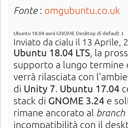
Fonte
:
omgubuntu.co.uk
Ubuntu 18.04 avrà GNOME Desktop di default
Inviato da
cialu
il 13 Aprile, 
Ubuntu 18.04 LTS
, la pros
supporto a lungo termine 
verrà rilasciata con l'amb
di
Unity 7
.
Ubuntu 17.04
c
stack di
GNOME 3.24
e sol
rimane ancorato al
branch 
incompatibilità con il desk