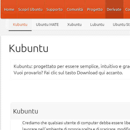
Salta al contenuto principale
Home
Scopri Ubuntu
Supporto
Comunità
Progetto
Derivate
Co
Kubuntu
Ubuntu MATE
Xubuntu
Lubuntu
Ubuntu St
Kubuntu
Kubuntu: progettato per essere semplice, intuitivo e gra
Vuoi provarlo? Fai clic sul tasto Download qui accanto.
Kubuntu
Crediamo che qualsiasi utente di computer debba essere libe
lavorare nell'ambiente di propria scelta e di scaricare, modifi