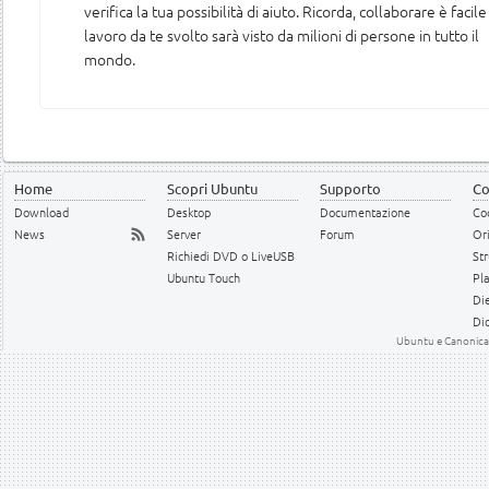
verifica la tua possibilità di aiuto. Ricorda, collaborare è facile 
lavoro da te svolto sarà visto da milioni di persone in tutto il
mondo.
Home
Scopri Ubuntu
Supporto
Co
Download
Desktop
Documentazione
Cod
News
Server
Forum
Or
Richiedi DVD o LiveUSB
Str
Ubuntu Touch
Pl
Die
Dic
Ubuntu e Canonical 