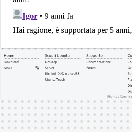
Home
Scopri Ubuntu
Supporto
Co
Download
Desktop
Documentazione
Cod
News
Server
Forum
Or
Richiedi DVD o LiveUSB
Str
Ubuntu Touch
Pl
Die
Dic
Ubuntu e Canonical 