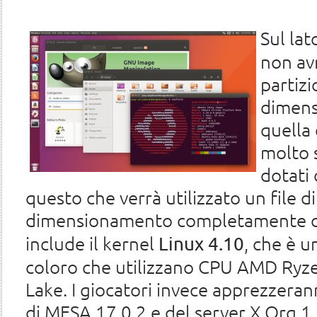
Sul lat
non avr
partizi
dimens
quella
molto 
dotati
questo che verrà utilizzato un file d
dimensionamento completamente d
include il kernel
, che è u
Linux 4.10
coloro che utilizzano CPU AMD Ryzen
Lake. I giocatori invece apprezzeran
di MESA 17.0.2 e del server X.Org 1.