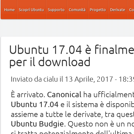
Salta al contenuto principale
Home
Scopri Ubuntu
Supporto
Comunità
Progetto
Derivate
Co
Ubuntu 17.04 è finalme
per il download
Inviato da
cialu
il 13 Aprile, 2017 - 18:3
È arrivato.
ha ufficialment
Canonical
e il sistema è disponi
Ubuntu 17.04
assieme a tutte le derivate, tra ques
. Questo non è un no
Ubuntu Budgie
si tratta potenzialmente dell'ultima