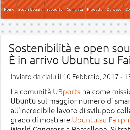
Salta al contenuto principale
Home
Scopri Ubuntu
Supporto
Comunità
Progetto
Derivate
Co
Sostenibilità e open sou
È in arrivo Ubuntu su F
Inviato da
cialu
il 10 Febbraio, 2017 - 1
La comunità
UBports
ha come missio
sul maggior numero di smart
Ubuntu
all'incredibile lavoro di sviluppo col
grado di mostrare
Ubuntu su Fairp
a Barcellona. Si tr
World Congress