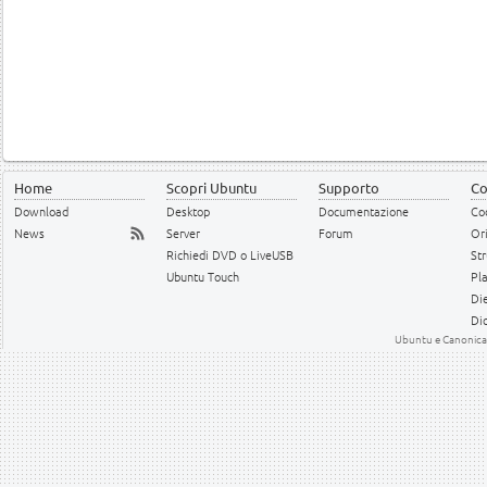
Home
Scopri Ubuntu
Supporto
Co
Download
Desktop
Documentazione
Cod
News
Server
Forum
Or
Richiedi DVD o LiveUSB
Str
Ubuntu Touch
Pl
Die
Dic
Ubuntu e Canonical 