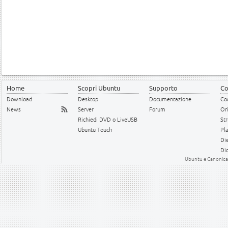
Home
Scopri Ubuntu
Supporto
Co
Download
Desktop
Documentazione
Cod
News
Server
Forum
Or
Richiedi DVD o LiveUSB
Str
Ubuntu Touch
Pl
Die
Dic
Ubuntu e Canonical 