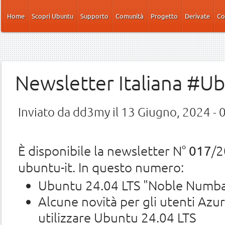
Salta al contenuto principale
Home
Scopri Ubuntu
Supporto
Comunità
Progetto
Derivate
Co
Newsletter Italiana #U
Inviato da
dd3my
il 13 Giugno, 2024 - 
È disponibile la newsletter N°
/2
017
ubuntu-it. In questo numero:
Ubuntu 24.04 LTS "Noble Numbat"
Alcune novità per gli utenti Azu
utilizzare Ubuntu 24.04 LTS