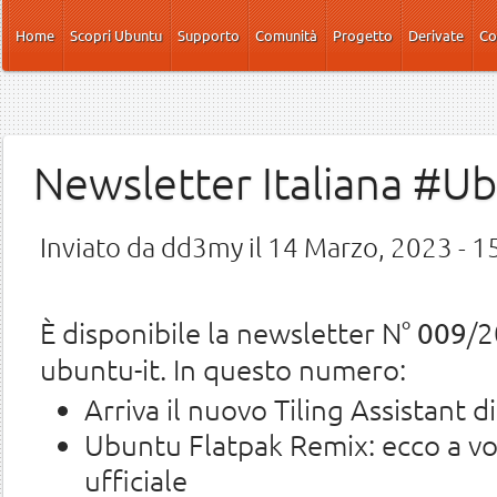
Salta al contenuto principale
Home
Scopri Ubuntu
Supporto
Comunità
Progetto
Derivate
Co
Newsletter Italiana #U
Inviato da
dd3my
il 14 Marzo, 2023 - 1
È disponibile la newsletter N°
/2
009
ubuntu-it. In questo numero:
Arriva il nuovo Tiling Assistant 
Ubuntu Flatpak Remix: ecco a vo
ufficiale