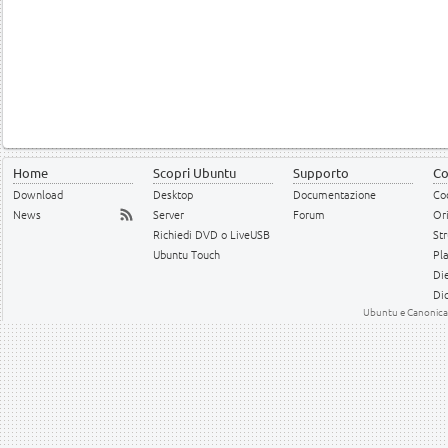
Home
Scopri Ubuntu
Supporto
Co
Download
Desktop
Documentazione
Cod
News
Server
Forum
Or
Richiedi DVD o LiveUSB
Str
Ubuntu Touch
Pl
Die
Dic
Ubuntu e Canonical 