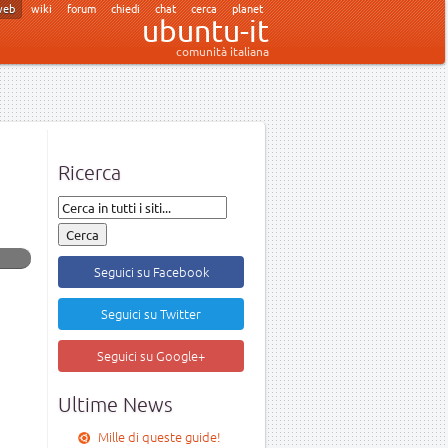
web
wiki
forum
chiedi
chat
cerca
planet
ubuntu-it
comunità italiana
Ricerca
Seguici su Facebook
Seguici su Twitter
Seguici su Google+
Ultime News
Mille di queste guide!