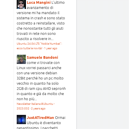
L'ultimo
Luca Mangini
avanzamento di
versione mi ha mandato il
sistema in crash e sono stato
costretto a reinstallare, visto
che nonostante tutti gli aiuti
trovati in rete non sono
riuscito a risolvere in...
Ubuntu 24.04 LTS "Noble Numbat":
ecco tutte le novità!
·
1 year ago
Samuele Bandoni
come vi trovate con
Linux vorrei passarci anche
con una versione debian
32Bit perchè ho un pc molto
vecchio in quanto ha solo
2GB di ram cpu AMD sepronh
in quanto e già da molto che
non ho più...
Newsletter Italiana #Ubuntu -
2023.032
·
2 years ago
Ormai
JustATiredMan
Ubuntu è diventanto
pesantissimo. I pacchetti