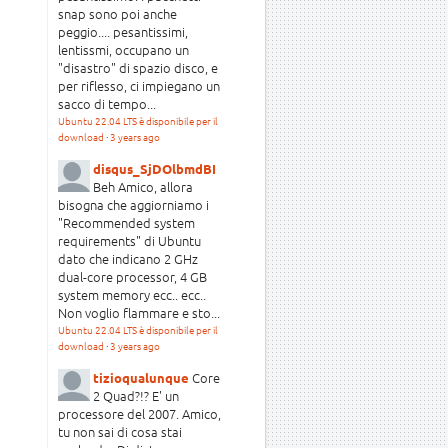
snap sono poi anche
peggio.... pesantissimi,
lentissmi, occupano un
"disastro" di spazio disco, e
per riflesso, ci impiegano un
sacco di tempo...
Ubuntu 22.04 LTS è disponibile per il
download
·
3 years ago
disqus_SjDOlbmdBI
Beh Amico, allora
bisogna che aggiorniamo i
"Recommended system
requirements" di Ubuntu
dato che indicano 2 GHz
dual-core processor, 4 GB
system memory ecc.. ecc..
Non voglio flammare e sto...
Ubuntu 22.04 LTS è disponibile per il
download
·
3 years ago
Core
tizioqualunque
2 Quad?!? E' un
processore del 2007. Amico,
tu non sai di cosa stai