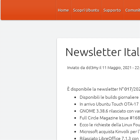
Salta al contenuto principale
Home
Scopri Ubuntu
Supporto
Comuni
Newsletter Ita
Inviato da
dd3my
il 11 Maggio, 2021 - 22
È disponibile la newsletter N°
/202
017
Disponibili le builds giornalier
In arrivo Ubuntu Touch OTA-17
GNOME 3.38.6 rilasciato con var
Full Circle Magazine Issue #168
Ecco le richieste della Linux Fo
Microsoft acquista Kinvolk per l
Rilasciato LibreOffice 7.1.3 con 