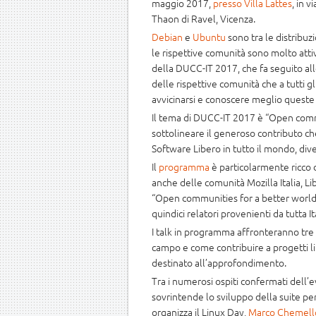
maggio 2017,
presso Villa Lattes
, in vi
Thaon di Ravel, Vicenza.
Debian
e
Ubuntu
sono tra le distribuz
le rispettive comunità sono molto atti
della DUCC-IT 2017, che fa seguito all
delle rispettive comunità che a tutti 
avvicinarsi e conoscere meglio queste 
Il tema di DUCC-IT 2017 è “Open comm
sottolineare il generoso contributo c
Software Libero in tutto il mondo, di
Il
programma
è particolarmente ricco
anche delle comunità Mozilla Italia, 
“Open communities for a better world”
quindici relatori provenienti da tutta Ita
I talk in programma affronteranno tre fi
campo e come contribuire a progetti libe
destinato all’approfondimento.
Tra i numerosi ospiti confermati dell’
sovrintende lo sviluppo della suite per
organizza il Linux Day,
Marco Chemell