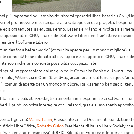
a
ioni più importanti nell’ambito dei sistemi operativi liberi basati su GNU/Li
ve nel promuovere e partecipare allo sviluppo dei due progetti. L’esperie
e edizioni tenutesi a Perugia, Fermo, Cesena e Milano, è rivolta sia ai mem
gli appassionati di GNU/Linux e del Software Libero ed è un’ottima occasio
realtà e il Software Libero.
unities for a better world” (comunità aperte per un mondo migliore), a
he le comunità hanno donato allo sviluppo e al supporto di GNU/Linux e de
ventando anche una concreta possibilità occupazionale.
 di spunti, rappresentato dal meglio delle Comunità Debian e Ubuntu, ma
LibreItalia, Wikimedia e OpenStreetMap, accumunate dal tema di quest’ann
 - comunità aperte per un mondo migliore. I talk saranno ben sedici, tenu
lia.
loni principali: utilizzo degli strumenti liberi, esperienze di software liber
ri. Il pubblico potrà interagire con i relatori, grazie a uno spazio apposito
evento figurano:
Marina Latini
, Presidente di The Document Foundation ch
 ufficio LibreOffice,
Roberto Guido
Presidente di Italian Linux Society che
o
“wikipediano in residenza” di BEIC (Biblioteca Europea di Informazione e