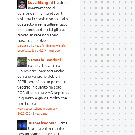
L'ultimo
Luca Mangini
avanzamento di
versione mi ha mandato il
sistema in crash e sono stato
costretto a reinstallare, visto
che nonostante tutti gli aiuti
trovati in rete non sono
riuscito a risolvere in...
Ubuntu 24.04 LTS "Noble Numbat":
ecco tutte le novità!
·
1 year ago
Samuele Bandoni
come vi trovate con
Linux vorrei passarci anche
con una versione debian
32Bit perchè ho un pc molto
vecchio in quanto ha solo
2GB di ram cpu AMD sepronh
in quanto e già da molto che
non ho più...
Newsletter Italiana #Ubuntu -
2023.032
·
2 years ago
Ormai
JustATiredMan
Ubuntu è diventanto
pesantissimo. I pacchetti