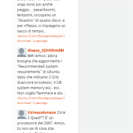
snap sono poi anche
peggio.... pesantissimi,
lentissmi, occupano un
"disastro" di spazio disco, e
per riflesso, ci impiegano un
sacco di tempo...
Ubuntu 22.04 LTS è disponibile per il
download
·
3 years ago
disqus_SjDOlbmdBI
Beh Amico, allora
bisogna che aggiorniamo i
"Recommended system
requirements" di Ubuntu
dato che indicano 2 GHz
dual-core processor, 4 GB
system memory ecc.. ecc..
Non voglio flammare e sto...
Ubuntu 22.04 LTS è disponibile per il
download
·
3 years ago
Core
tizioqualunque
2 Quad?!? E' un
processore del 2007. Amico,
tu non sai di cosa stai