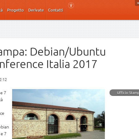
tà
Progetto
Derivate
Contatti
ampa: Debian/Ubuntu
ference Italia 2017
12:12
 e 7
Ufficio Stam
tà
ce
ebian
 e 7