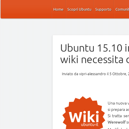
Salta al contenuto principale
Home
Scopri Ubuntu
Supporto
Comuni
Ubuntu 15.10 i
wiki necessita 
Inviato da
vipri-alessandro
il 5 Ottobre, 
Una nuova ve
si prepara a
Si tratta s
su
Werewolf