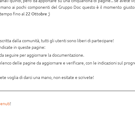
nali quindi, però da apportare su una cinquantina di pagine... se avete vo
 mano ai pochi componenti del Gruppo Doc questo è il momento giusto
 tempo fino al
;)
22 Ottobre
ritta dalla comunità, tutti gli utenti sono liberi di partecipare!
ndicate in queste pagine:
 da seguire per aggiornare la documentazione.
 elenco delle pagine da aggiornare e verificare, con le indicazioni sul prog
ete voglia di darci una mano, non esitate e scrivete!
enuti
!