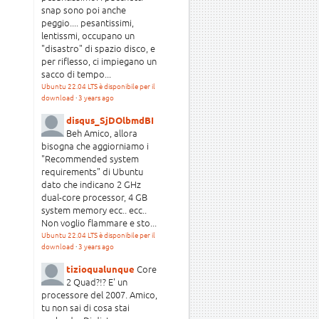
snap sono poi anche
peggio.... pesantissimi,
lentissmi, occupano un
"disastro" di spazio disco, e
per riflesso, ci impiegano un
sacco di tempo...
Ubuntu 22.04 LTS è disponibile per il
download
·
3 years ago
disqus_SjDOlbmdBI
Beh Amico, allora
bisogna che aggiorniamo i
"Recommended system
requirements" di Ubuntu
dato che indicano 2 GHz
dual-core processor, 4 GB
system memory ecc.. ecc..
Non voglio flammare e sto...
Ubuntu 22.04 LTS è disponibile per il
download
·
3 years ago
Core
tizioqualunque
2 Quad?!? E' un
processore del 2007. Amico,
tu non sai di cosa stai