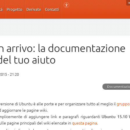
tà
Progetto
Derivate
Contatti
n arrivo: la documentazione
del tuo aiuto
2015 - 21:20
Documentazi
rsione di Ubuntu è alle porte e per organizzare tutto al meglio il
gruppo
d aggiornare le pagine wiki.
emplicemente di aggiungere link e paragrafi riguardanti
Ubuntu 15.10 
lle pagine principali del wiki elencate in
questa pagina
.