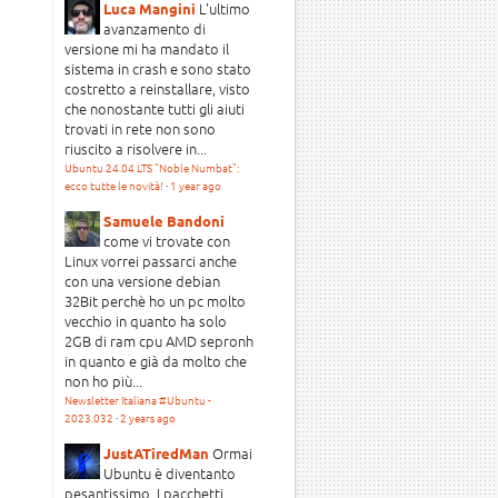
L'ultimo
Luca Mangini
avanzamento di
versione mi ha mandato il
sistema in crash e sono stato
costretto a reinstallare, visto
che nonostante tutti gli aiuti
trovati in rete non sono
riuscito a risolvere in...
Ubuntu 24.04 LTS "Noble Numbat":
ecco tutte le novità!
·
1 year ago
Samuele Bandoni
come vi trovate con
Linux vorrei passarci anche
con una versione debian
32Bit perchè ho un pc molto
vecchio in quanto ha solo
2GB di ram cpu AMD sepronh
in quanto e già da molto che
non ho più...
Newsletter Italiana #Ubuntu -
2023.032
·
2 years ago
Ormai
JustATiredMan
Ubuntu è diventanto
pesantissimo. I pacchetti