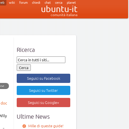
web
wiki
forum
chiedi
chat
cerca
planet
ubuntu-it
comunità italiana
Ricerca
Seguici su Facebook
one
Seguici su Twitter
Seguici su Google+
 doc
Wily
Ultime News
Mille di queste guide!