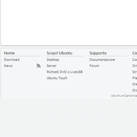
Home
Scopri Ubuntu
Supporto
Co
Download
Desktop
Documentazione
Cod
News
Server
Forum
Or
Richiedi DVD o LiveUSB
Str
Ubuntu Touch
Pl
Die
Dic
Ubuntu e Canonical 