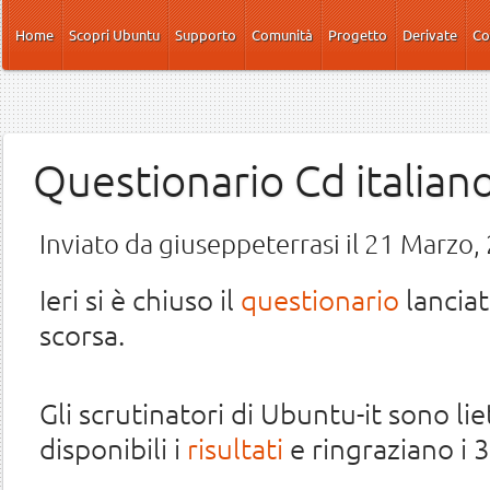
Salta al contenuto principale
Home
Scopri Ubuntu
Supporto
Comunità
Progetto
Derivate
Co
Questionario Cd italiano: 
Inviato da
giuseppeterrasi
il 21 Marzo,
Ieri si è chiuso il
questionario
lancia
scorsa.
Gli scrutinatori di Ubuntu-it sono li
disponibili i
risultati
e ringraziano i 