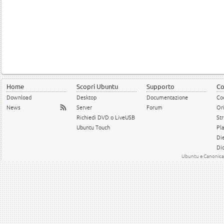
Home
Scopri Ubuntu
Supporto
Co
Download
Desktop
Documentazione
Cod
News
Server
Forum
Or
Richiedi DVD o LiveUSB
Str
Ubuntu Touch
Pl
Die
Dic
Ubuntu e Canonical 