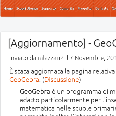
Salta al contenuto principale
Home
Scopri Ubuntu
Supporto
Comunità
Progetto
Derivate
Co
[Aggiornamento] - Geo
Inviato da
mlazzari2
il 7 Novembre, 201
È stata aggiornata la pagina relati
GeoGebra
. (
Discussione
)
è un programma di ma
GeoGebra
adatto particolarmente per l'in
matematica nelle scuole primari