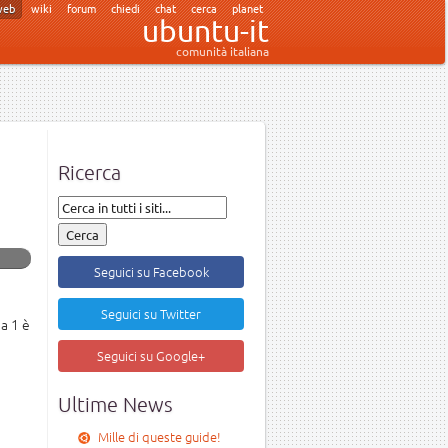
web
wiki
forum
chiedi
chat
cerca
planet
ubuntu-it
comunità italiana
Ricerca
Seguici su Facebook
Seguici su Twitter
ha 1 è
Seguici su Google+
Ultime News
Mille di queste guide!