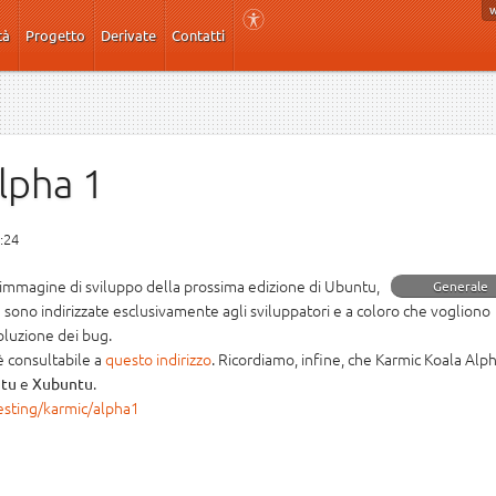
tà
Progetto
Derivate
Contatti
lpha 1
3:24
 immagine di sviluppo della prossima edizione di Ubuntu,
Generale
a sono indirizzate esclusivamente agli sviluppatori e a coloro che vogliono
soluzione dei bug.
 è consultabile a
questo indirizzo
. Ricordiamo, infine, che Karmic Koala Alp
e
.
tu
Xubuntu
sting/karmic/alpha1