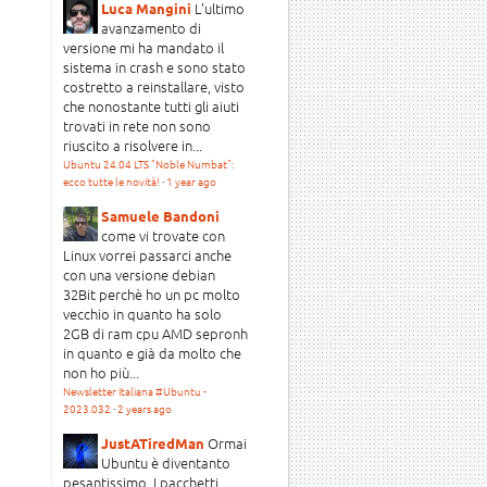
L'ultimo
Luca Mangini
avanzamento di
versione mi ha mandato il
sistema in crash e sono stato
costretto a reinstallare, visto
che nonostante tutti gli aiuti
trovati in rete non sono
riuscito a risolvere in...
Ubuntu 24.04 LTS "Noble Numbat":
ecco tutte le novità!
·
1 year ago
Samuele Bandoni
come vi trovate con
Linux vorrei passarci anche
con una versione debian
32Bit perchè ho un pc molto
vecchio in quanto ha solo
2GB di ram cpu AMD sepronh
in quanto e già da molto che
non ho più...
Newsletter Italiana #Ubuntu -
2023.032
·
2 years ago
Ormai
JustATiredMan
Ubuntu è diventanto
pesantissimo. I pacchetti