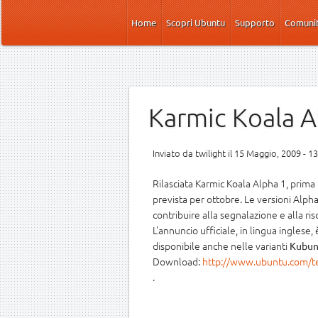
Salta al contenuto principale
Home
Scopri Ubuntu
Supporto
Comuni
Karmic Koala A
Inviato da
twilight
il 15 Maggio, 2009 - 1
Rilasciata Karmic Koala Alpha 1, prima
prevista per ottobre. Le versioni Alph
contribuire alla segnalazione e alla ri
L'annuncio ufficiale, in lingua inglese,
disponibile anche nelle varianti
Kubun
Download:
http://www.ubuntu.com/te
.