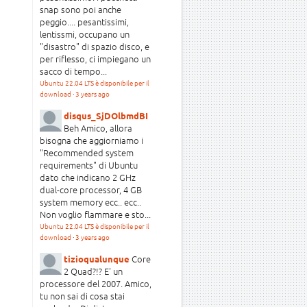
snap sono poi anche
peggio.... pesantissimi,
lentissmi, occupano un
"disastro" di spazio disco, e
per riflesso, ci impiegano un
sacco di tempo...
Ubuntu 22.04 LTS è disponibile per il
download
·
3 years ago
disqus_SjDOlbmdBI
Beh Amico, allora
bisogna che aggiorniamo i
"Recommended system
requirements" di Ubuntu
dato che indicano 2 GHz
dual-core processor, 4 GB
system memory ecc.. ecc..
Non voglio flammare e sto...
Ubuntu 22.04 LTS è disponibile per il
download
·
3 years ago
Core
tizioqualunque
2 Quad?!? E' un
processore del 2007. Amico,
tu non sai di cosa stai