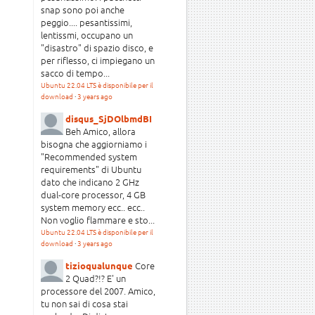
snap sono poi anche
peggio.... pesantissimi,
lentissmi, occupano un
"disastro" di spazio disco, e
per riflesso, ci impiegano un
sacco di tempo...
Ubuntu 22.04 LTS è disponibile per il
download
·
3 years ago
disqus_SjDOlbmdBI
Beh Amico, allora
bisogna che aggiorniamo i
"Recommended system
requirements" di Ubuntu
dato che indicano 2 GHz
dual-core processor, 4 GB
system memory ecc.. ecc..
Non voglio flammare e sto...
Ubuntu 22.04 LTS è disponibile per il
download
·
3 years ago
Core
tizioqualunque
2 Quad?!? E' un
processore del 2007. Amico,
tu non sai di cosa stai