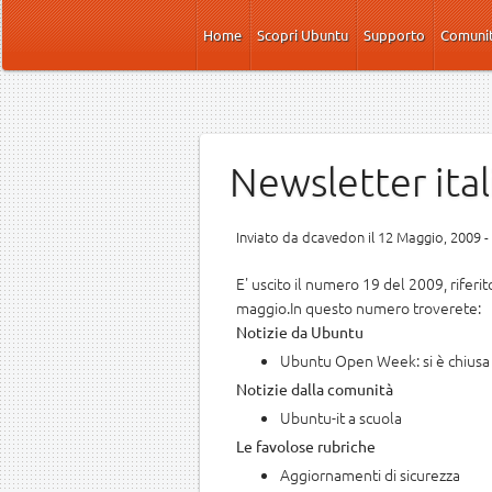
Salta al contenuto principale
Home
Scopri Ubuntu
Supporto
Comuni
Newsletter ita
Inviato da
dcavedon
il 12 Maggio, 2009 -
E' uscito il numero 19 del 2009, rifer
maggio.In questo numero troverete:
Notizie da Ubuntu
Ubuntu Open Week: si è chiusa 
Notizie dalla comunità
Ubuntu-it a scuola
Le favolose rubriche
Aggiornamenti di sicurezza