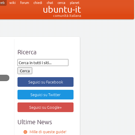
web
wiki
forum
chiedi
chat
cerca
planet
ubuntu-it
comunità italiana
Ricerca
Seguici su Facebook
Seguici su Twitter
Seguici su Google+
Ultime News
Mille di queste guide!