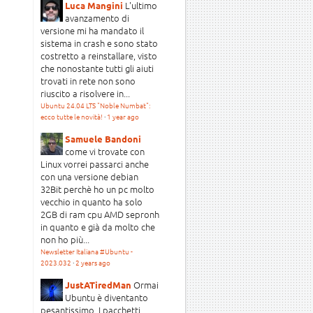
L'ultimo
Luca Mangini
avanzamento di
versione mi ha mandato il
sistema in crash e sono stato
costretto a reinstallare, visto
che nonostante tutti gli aiuti
trovati in rete non sono
riuscito a risolvere in...
Ubuntu 24.04 LTS "Noble Numbat":
ecco tutte le novità!
·
1 year ago
Samuele Bandoni
come vi trovate con
Linux vorrei passarci anche
con una versione debian
32Bit perchè ho un pc molto
vecchio in quanto ha solo
2GB di ram cpu AMD sepronh
in quanto e già da molto che
non ho più...
Newsletter Italiana #Ubuntu -
2023.032
·
2 years ago
Ormai
JustATiredMan
Ubuntu è diventanto
pesantissimo. I pacchetti