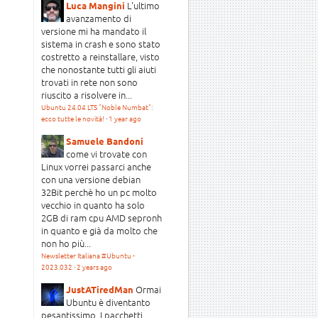
L'ultimo
Luca Mangini
avanzamento di
versione mi ha mandato il
sistema in crash e sono stato
costretto a reinstallare, visto
che nonostante tutti gli aiuti
trovati in rete non sono
riuscito a risolvere in...
Ubuntu 24.04 LTS "Noble Numbat":
ecco tutte le novità!
·
1 year ago
Samuele Bandoni
come vi trovate con
Linux vorrei passarci anche
con una versione debian
32Bit perchè ho un pc molto
vecchio in quanto ha solo
2GB di ram cpu AMD sepronh
in quanto e già da molto che
non ho più...
Newsletter Italiana #Ubuntu -
2023.032
·
2 years ago
Ormai
JustATiredMan
Ubuntu è diventanto
pesantissimo. I pacchetti