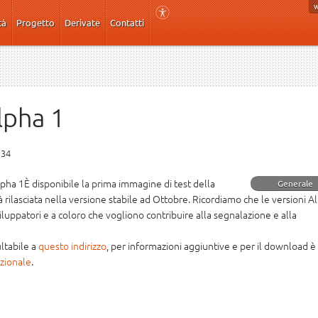
tà
Progetto
Derivate
Contatti
lpha 1
:34
lpha 1È disponibile la prima immagine di test della
Generale
 rilasciata nella versione stabile ad Ottobre. Ricordiamo che le versioni A
iluppatori e a coloro che vogliono contribuire alla segnalazione e alla
ultabile a
questo indirizzo
, per informazioni aggiuntive e per il download è
azionale
.