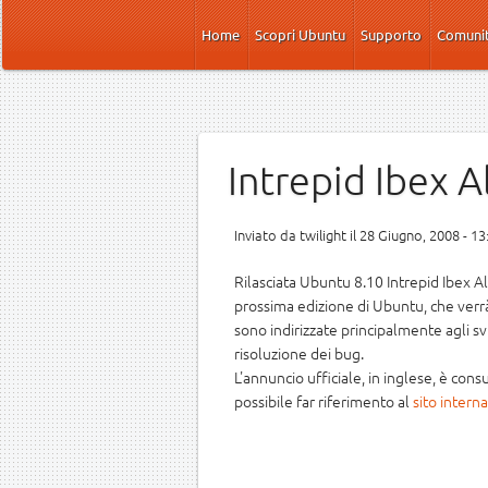
Salta al contenuto principale
Home
Scopri Ubuntu
Supporto
Comuni
Intrepid Ibex A
Inviato da
twilight
il 28 Giugno, 2008 - 13
Rilasciata Ubuntu 8.10 Intrepid Ibex A
prossima edizione di Ubuntu, che verrà
sono indirizzate principalmente agli sv
risoluzione dei bug.
L'annuncio ufficiale, in inglese, è cons
possibile far riferimento al
sito intern