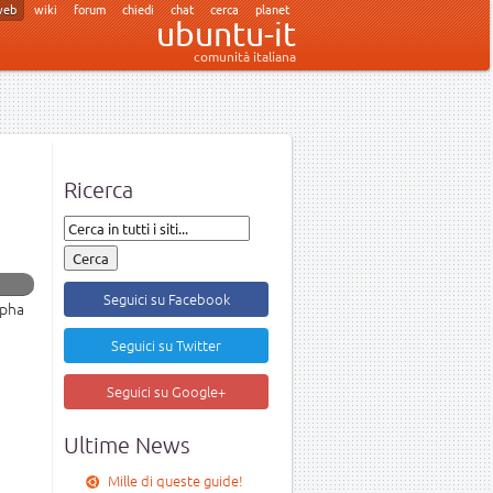
web
wiki
forum
chiedi
chat
cerca
planet
ubuntu-it
comunità italiana
Ricerca
Seguici su Facebook
lpha
Seguici su Twitter
Seguici su Google+
Ultime News
Mille di queste guide!