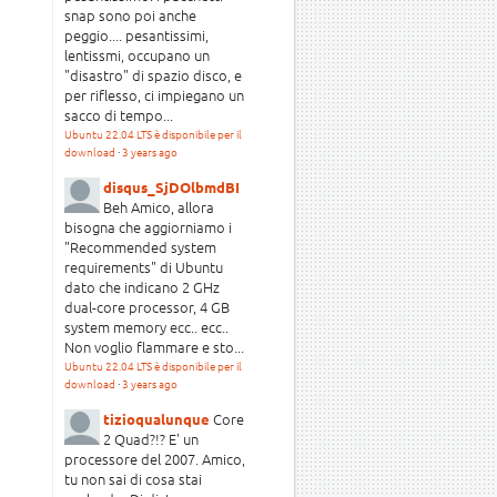
snap sono poi anche
peggio.... pesantissimi,
lentissmi, occupano un
"disastro" di spazio disco, e
per riflesso, ci impiegano un
sacco di tempo...
Ubuntu 22.04 LTS è disponibile per il
download
·
3 years ago
disqus_SjDOlbmdBI
Beh Amico, allora
bisogna che aggiorniamo i
"Recommended system
requirements" di Ubuntu
dato che indicano 2 GHz
dual-core processor, 4 GB
system memory ecc.. ecc..
Non voglio flammare e sto...
Ubuntu 22.04 LTS è disponibile per il
download
·
3 years ago
Core
tizioqualunque
2 Quad?!? E' un
processore del 2007. Amico,
tu non sai di cosa stai