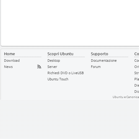
Home
Scopri Ubuntu
Supporto
Co
Download
Desktop
Documentazione
Cod
News
Server
Forum
Or
Richiedi DVD o LiveUSB
Str
Ubuntu Touch
Pl
Die
Dic
Ubuntu e Canonical 