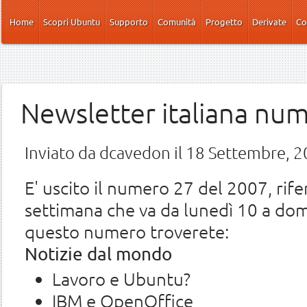
Salta al contenuto principale
Home
Scopri Ubuntu
Supporto
Comunità
Progetto
Derivate
Co
Newsletter italiana nu
Inviato da
dcavedon
il 18 Settembre, 2
E' uscito il numero 27 del 2007, rifer
settimana che va da lunedì 10 a do
questo numero troverete:
Notizie dal mondo
Lavoro e Ubuntu?
IBM e OpenOffice