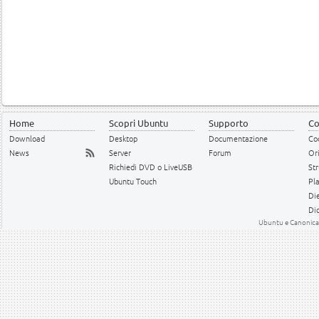
Home
Scopri Ubuntu
Supporto
Co
Download
Desktop
Documentazione
Cod
News
Server
Forum
Or
Richiedi DVD o LiveUSB
Str
Ubuntu Touch
Pl
Die
Dic
Ubuntu e Canonical 