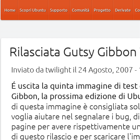
Salta al contenuto principale
Home
Scopri Ubuntu
Supporto
Comunità
Progetto
Derivate
Co
Rilasciata Gutsy Gibbon
Inviato da
twilight
il 24 Agosto, 2007 -
É uscita la quinta immagine di test
Gibbon, la prossima edizione di Ub
di questa immagine è consigliata solo
voglia aiutare nel segnalare i bug, di
pagine per avere rispettivamente u
di questo rilascio e per scaricare l