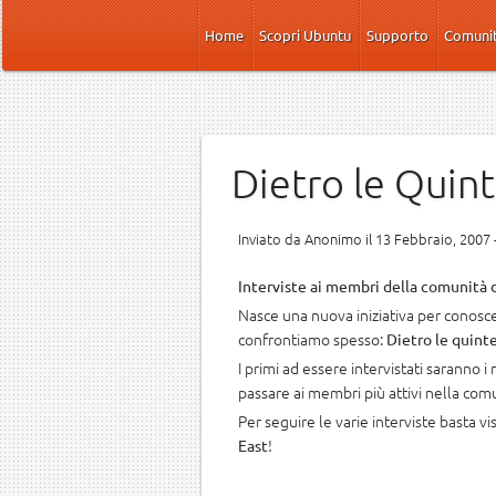
Salta al contenuto principale
Home
Scopri Ubuntu
Supporto
Comuni
Dietro le Quin
Inviato da
Anonimo
il 13 Febbraio, 2007 
Interviste ai membri della comunità 
Nasce una nuova iniziativa per conosc
confrontiamo spesso:
Dietro le quint
I primi ad essere intervistati saranno 
passare ai membri più attivi nella com
Per seguire le varie interviste basta v
!
East