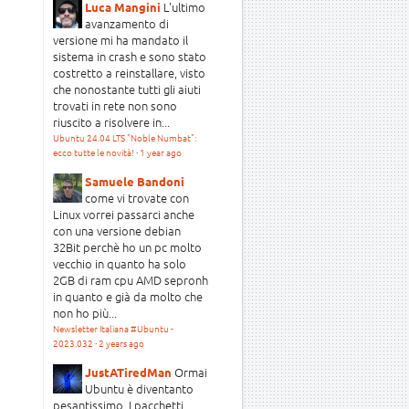
L'ultimo
Luca Mangini
avanzamento di
versione mi ha mandato il
sistema in crash e sono stato
costretto a reinstallare, visto
che nonostante tutti gli aiuti
trovati in rete non sono
riuscito a risolvere in...
Ubuntu 24.04 LTS "Noble Numbat":
ecco tutte le novità!
·
1 year ago
Samuele Bandoni
come vi trovate con
Linux vorrei passarci anche
con una versione debian
32Bit perchè ho un pc molto
vecchio in quanto ha solo
2GB di ram cpu AMD sepronh
in quanto e già da molto che
non ho più...
Newsletter Italiana #Ubuntu -
2023.032
·
2 years ago
Ormai
JustATiredMan
Ubuntu è diventanto
pesantissimo. I pacchetti