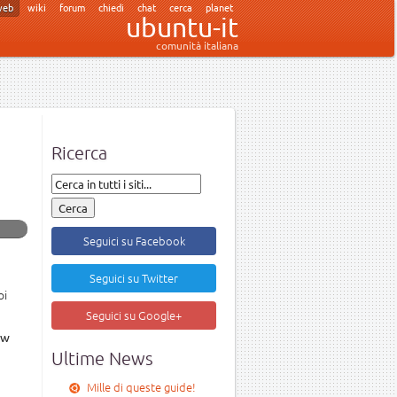
web
wiki
forum
chiedi
chat
cerca
planet
ubuntu-it
comunità italiana
Ricerca
Seguici su Facebook
Seguici su Twitter
oi
Seguici su Google+
ew
Ultime News
Mille di queste guide!