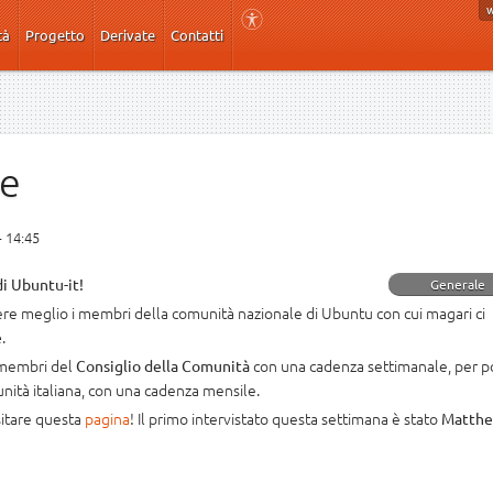
tà
Progetto
Derivate
Contatti
te
- 14:45
di Ubuntu-it!
Generale
ere meglio i membri della comunità nazionale di Ubuntu con cui magari ci
.
e
i membri del
con una cadenza settimanale, per p
Consiglio della Comunità
unità italiana, con una cadenza mensile.
isitare questa
pagina
! Il primo intervistato questa settimana è stato
Matth