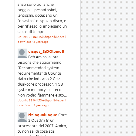
snap sono poi anche
peggio.... pesantissimi,
lentissmi, occupano un
"disastro" di spazio disco, e
per riflesso, ci impiegano un
sacco di tempo...
Ubuntu 22.04 LTS è disponibile per il
download
·
3 years ago
disqus_SjDOlbmdBI
Beh Amico, allora
bisogna che aggiorniamo i
"Recommended system
requirements" di Ubuntu
dato che indicano 2 GHz
dual-core processor, 4 GB
system memory ecc.. ecc..
Non voglio flammare e sto...
Ubuntu 22.04 LTS è disponibile per il
download
·
3 years ago
Core
tizioqualunque
2 Quad?!? E' un
processore del 2007. Amico,
tu non sai di cosa stai