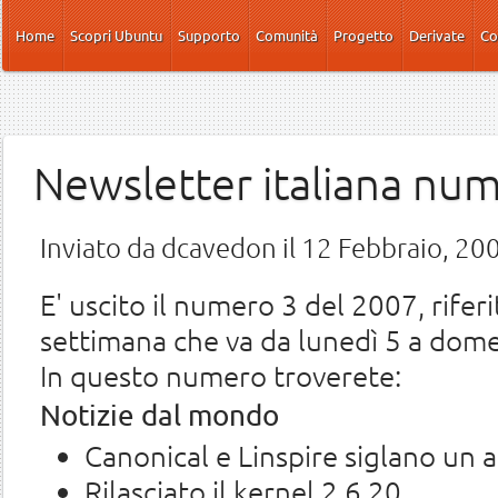
Salta al contenuto principale
Home
Scopri Ubuntu
Supporto
Comunità
Progetto
Derivate
Co
Newsletter italiana nu
Inviato da
dcavedon
il 12 Febbraio, 20
E' uscito il numero 3 del 2007, riferi
settimana che va da lunedì 5 a dome
In questo numero troverete:
Notizie dal mondo
Canonical e Linspire siglano un 
Rilasciato il kernel 2.6.20