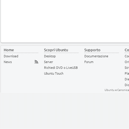
Home
Scopri Ubuntu
Supporto
Co
Download
Desktop
Documentazione
Cod
News
Server
Forum
Or
Richiedi DVD o LiveUSB
Str
Ubuntu Touch
Pl
Die
Dic
Ubuntu e Canonical 