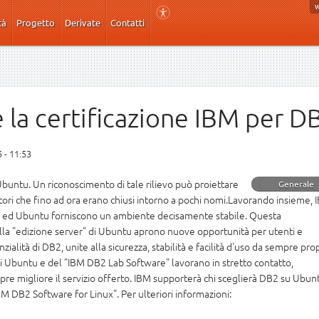
tà
Progetto
Derivate
Contatti
 la certificazione IBM per D
 - 11:53
buntu. Un riconoscimento di tale rilievo può proiettare
Generale
ori che fino ad ora erano chiusi intorno a pochi nomi.Lavorando insieme, 
ed Ubuntu forniscono un ambiente decisamente stabile. Questa
ella "edizione server" di Ubuntu aprono nuove opportunità per utenti e
zialità di DB2, unite alla sicurezza, stabilità e facilità d'uso da sempre pro
 di Ubuntu e del "IBM DB2 Lab Software" lavorano in stretto contatto,
e migliore il servizio offerto. IBM supporterà chi sceglierà DB2 su Ubun
BM DB2 Software for Linux". Per ulteriori informazioni: