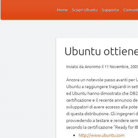
Salta al contenuto principale
Home
Scopri Ubuntu
Supporto
Comuni
Ubuntu ottiene
Inviato da
Anonimo
il 11 Novembre, 2005
Ancora un notevole passo avanti per U
Ubuntu a raggiungere traguardi in sett
ed Ubuntu hanno dimostrato che DB2 
certificazione e il recente annuncio d
sviluppatori di avere accesso alle poten
di questa distribuzione. Gli ingegneri
provvedendo a testare e rendere sempr
secondo la certificazione "Ready for I
http://www.ubuntu.com