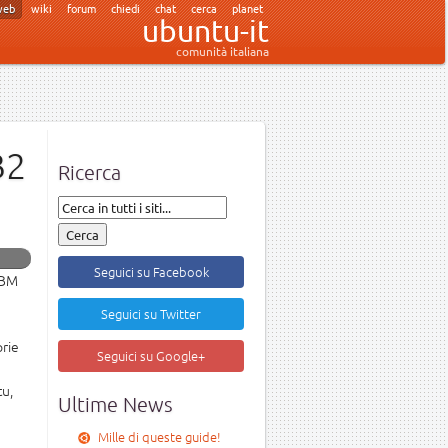
web
wiki
forum
chiedi
chat
cerca
planet
ubuntu-it
comunità italiana
B2
Ricerca
Seguici su Facebook
IBM
Seguici su Twitter
prie
Seguici su Google+
tu,
Ultime News
Mille di queste guide!