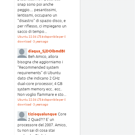
snap sono poi anche
peggio.... pesantissimi,
lentissmi, occupano un
"disastro" di spazio disco, e
per riflesso, ci impiegano un
sacco di tempo...
Ubuntu 22.04 LTS è disponibile per il
download
·
3 years ago
disqus_SjDOlbmdBI
Beh Amico, allora
bisogna che aggiorniamo i
"Recommended system
requirements" di Ubuntu
dato che indicano 2 GHz
dual-core processor, 4 GB
system memory ecc.. ecc..
Non voglio flammare e sto...
Ubuntu 22.04 LTS è disponibile per il
download
·
3 years ago
Core
tizioqualunque
2 Quad?!? E' un
processore del 2007. Amico,
tu non sai di cosa stai