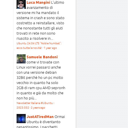
L'ultimo
Luca Mangini
avanzamento di
versione mi ha mandato il
sistema in crash e sono stato
costretto a reinstallare, visto
che nonostante tutti gli aiuti
trovati in rete non sono
riuscito a risolvere in...
Ubuntu 24.04 LTS "Noble Numbat":
ecco tutte le novità!
·
1 year ago
Samuele Bandoni
come vi trovate con
Linux vorrei passarci anche
con una versione debian
32Bit perchè ho un pc molto
vecchio in quanto ha solo
2GB di ram cpu AMD sepronh
in quanto e già da molto che
non ho più...
Newsletter Italiana #Ubuntu -
2023.032
·
2 years ago
Ormai
JustATiredMan
Ubuntu è diventanto
pesantissimo. I pacchetti