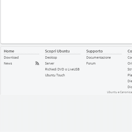
Home
Scopri Ubuntu
Supporto
Co
Download
Desktop
Documentazione
Cod
News
Server
Forum
Or
Richiedi DVD o LiveUSB
Str
Ubuntu Touch
Pl
Die
Dic
Ubuntu e Canonical 