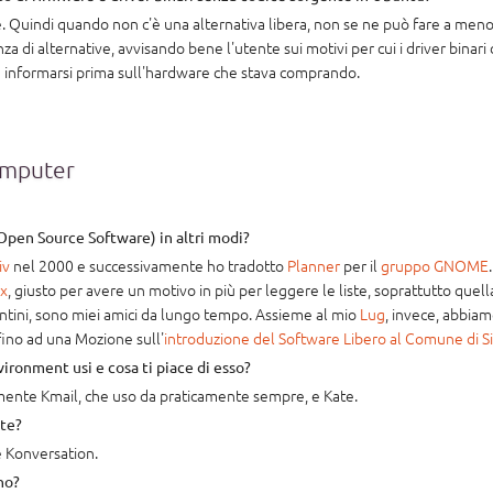
Quindi quando non c'è una alternativa libera, non se ne può fare a meno. 
nza di alternative, avvisando bene l'utente sui motivi per cui i driver binari
on informarsi prima sull'hardware che stava comprando.
computer
 Open Source Software) in altri modi?
iv
nel 2000 e successivamente ho tradotto
Planner
per il
gruppo GNOME
x
, giusto per avere un motivo in più per leggere le liste, soprattutto quell
entini, sono miei amici da lungo tempo. Assieme al mio
Lug
, invece, abbia
ino ad una Mozione sull'
introduzione del Software Libero al Comune di S
onment usi e cosa ti piace di esso?
ente Kmail, che uso da praticamente sempre, e Kate.
te?
e Konversation.
no?