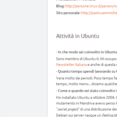
http://persone.linux.it/person/
Blog:
http://paolo.sammiche
Sito personale:
Attività in Ubuntu
-
In che modo sei coinvolto in Ubunt
Sono membro di Ubuntu-it. Mi occupo d
Newsletter Italiana
e anche di questa 
-
Quanto tempo spendi lavorando su
Varia molto dai periodi. Poco tempo f
tempo, molto meno... diciamo qualche
-
Come e quando sei stato coinvolto 
Ho installato Ubuntu a ottobre 2006. 
mutamento in Mandriva avevo perso i
"
" di una distribuzione de
secret project
Debian sui server nacque un
is
feeling