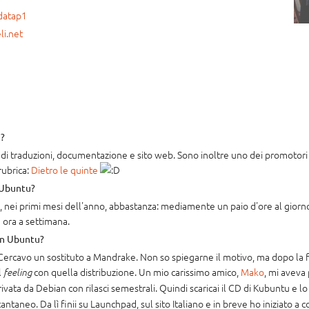
xdatap1
li.net
u?
i traduzioni, documentazione e sito web. Sono inoltre uno dei promotori
rubrica:
Dietro le quinte
 Ubuntu?
a, nei primi mesi dell'anno, abbastanza: mediamente un paio d'ore al gior
 ora a settimana.
in Ubuntu?
Cercavo un sostituto a Mandrake. Non so spiegarne il motivo, ma dopo la f
l
con quella distribuzione. Un mio carissimo amico,
Mako
, mi aveva
feeling
rivata da Debian con rilasci semestrali. Quindi scaricai il CD di Kubuntu e 
tantaneo. Da lì finii su Launchpad, sul sito Italiano e in breve ho iniziato a 