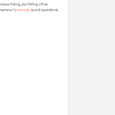
 chiamava XWing, poi YWing infine
 chiamava
Serverone
, quindi quando ne