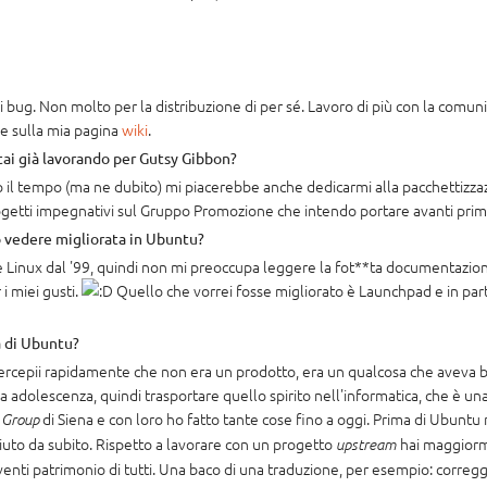
 bug. Non molto per la distribuzione di per sé. Lavoro di più con la comuni
e sulla mia pagina
wiki
.
stai già lavorando per Gutsy Gibbon?
o il tempo (ma ne dubito) mi piacerebbe anche dedicarmi alla pacchettizza
getti impegnativi sul Gruppo Promozione che intendo portare avanti prim
o vedere migliorata in Ubuntu?
Linux dal '99, quindi non mi preoccupa leggere la fot**ta documentazione 
i miei gusti.
Quello che vorrei fosse migliorato è Launchpad e in part
à di Ubuntu?
percepii rapidamente che non era un prodotto, era un qualcosa che aveva 
ia adolescenza, quindi trasportare quello spirito nell'informatica, che è una
di Siena e con loro ho fatto tante cose fino a oggi. Prima di Ubuntu
 Group
ciuto da subito. Rispetto a lavorare con un progetto
hai maggiorm
upstream
venti patrimonio di tutti. Una baco di una traduzione, per esempio: corregg