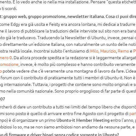
nto. E lo vedo anche io nella mia installazione. Pensare "questa etichetta 
ti scordi.
: gruppo web, gruppo promozione, newsletter italiana. Cosa ci puoi dire
ccome Edgy era già uscita e Feisty era ancora lontana, mi dedicai a tradurre
he il lavoro di pubblicare la traduzioni delle interviste sul sito non era ba
tanto già le traducevo. Traducendo la Newsletter di Ubuntu, invece, pensai
direttamente un'edizione Italiana, con naturalmente un sunto delle notizi
tra realtà locale. Incontrai subito l'entusiamo di
Milo
,
Maurizio
,
Remo
e
P
mero 0
. Da allora procede spedita e la redazione si è leggermente allarga
romozione
, invece, è molto più complesso e hanno contribuito veramente i
p
potete vedere che c'è veramente una montagna di lavoro da fare. L'idea 
l forum con il contributo di praticamente tutti i membri di Ubuntu-it. Non è
 internazionale. Tuttavia, i progetti che contiene sono molto originali e s
iamo nella comunità nazionale. Sono proprio orgoglioso di far parte di ques
007
cercherò di dare un contributo a tutti nei limiti del tempo libero che dispor
mi sono posto è quello di arrivare entro fine Agosto con il progetto di
par
empo) è di organizzare un primo
entro l'anno, 
Ubuntu-it Member Meeting
biziosi lo so, ma se non siamo ambiziosi non andiamo da nessuna parte, e 
uso di firmware e driver binari senza codice sorgente in Ubuntu?