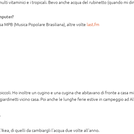
i multi vitaminici e i tropicali. Bevo anche acqua del rubinetto (quando mi dim
omputer?
asa MPB (Musica Popolare Brasiliana), altre volte
last.fm
ù piccoli. Ho inoltre un cugino e una cugina che abitavano di fronte a casa m
 giardinetti vicino casa. Poi anche le lunghe ferie estive in campeggio ad Al
.
ea, di quelli da cambiargli l'acqua due volte all'anno.