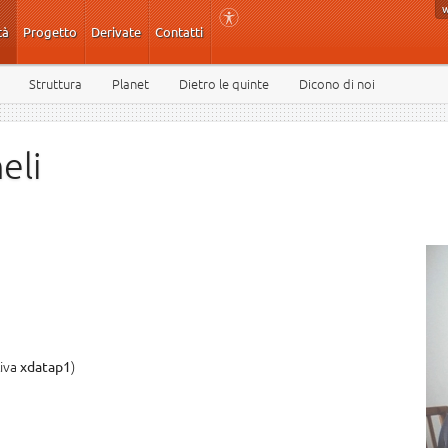
tà
Progetto
Derivate
Contatti
Struttura
Planet
Dietro le quinte
Dicono di noi
eli
tiva
)
xdatap1