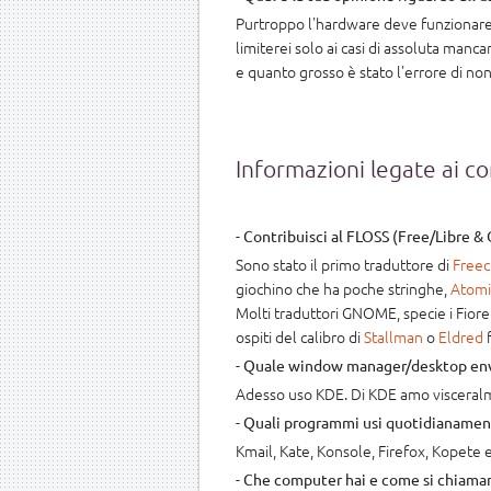
Purtroppo l'hardware deve funzionare. 
limiterei solo ai casi di assoluta manca
e quanto grosso è stato l'errore di n
Informazioni legate ai 
-
Contribuisci al FLOSS (Free/Libre &
Sono stato il primo traduttore di
Freec
giochino che ha poche stringhe,
Atomi
Molti traduttori GNOME, specie i Fior
ospiti del calibro di
Stallman
o
Eldred
f
-
Quale window manager/desktop envir
Adesso uso KDE. Di KDE amo visceralm
-
Quali programmi usi quotidianamen
Kmail, Kate, Konsole, Firefox, Kopete 
-
Che computer hai e come si chiama