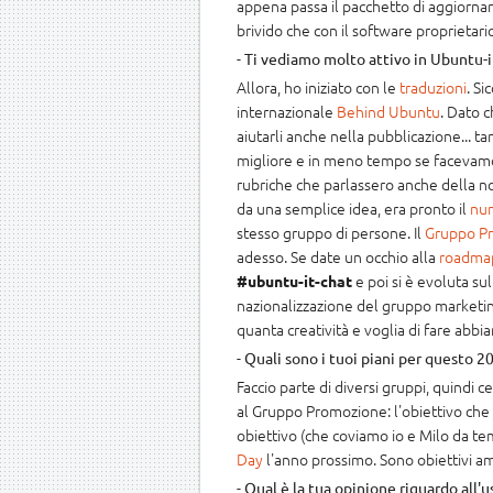
appena passa il pacchetto di aggiorname
brivido che con il software proprietario 
-
Ti vediamo molto attivo in Ubuntu-it
Allora, ho iniziato con le
traduzioni
. Si
internazionale
Behind Ubuntu
. Dato c
aiutarli anche nella pubblicazione... 
migliore e in meno tempo se facevamo 
rubriche che parlassero anche della nos
da una semplice idea, era pronto il
nu
stesso gruppo di persone. Il
Gruppo P
adesso. Se date un occhio alla
roadma
e poi si è evoluta su
#ubuntu-it-chat
nazionalizzazione del gruppo marketing
quanta creatività e voglia di fare abb
-
Quali sono i tuoi piani per questo 2
Faccio parte di diversi gruppi, quindi 
al Gruppo Promozione: l'obiettivo che 
obiettivo (che coviamo io e Milo da t
Day
l'anno prossimo. Sono obiettivi am
-
Qual è la tua opinione riguardo all'