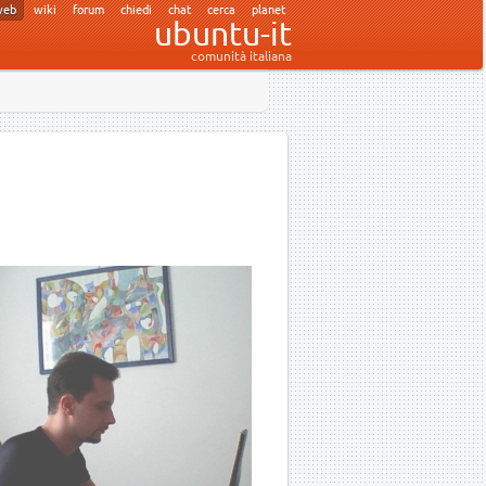
web
wiki
forum
chiedi
chat
cerca
planet
ubuntu-it
comunità italiana