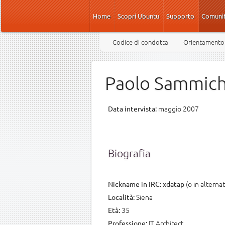
Salta al contenuto principale
Home
Scopri Ubuntu
Supporto
Comuni
Codice di condotta
Orientamento
Paolo Sammich
maggio 2007
Data intervista:
Biografia
(o in alterna
Nickname in IRC:
xdatap
Siena
Località:
35
Età:
IT Architect
Professione: