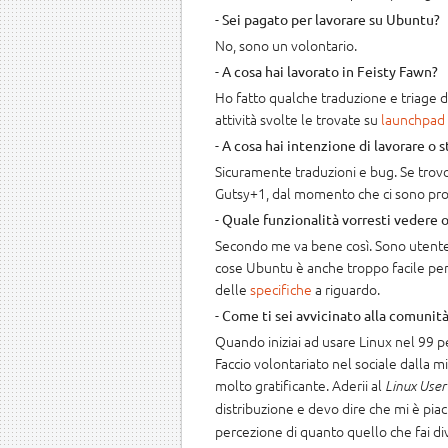
-
Sei pagato per lavorare su Ubuntu?
No, sono un volontario.
-
A cosa hai lavorato in Feisty Fawn?
Ho fatto qualche traduzione e triage di
attività svolte le trovate su
launchpad
-
A cosa hai intenzione di lavorare o 
Sicuramente traduzioni e bug. Se trov
Gutsy+1, dal momento che ci sono pro
-
Quale funzionalità vorresti vedere 
Secondo me va bene così. Sono utente 
cose Ubuntu è anche troppo facile per 
delle
specifiche
a riguardo.
-
Come ti sei avvicinato alla comunit
Quando iniziai ad usare Linux nel 99 
Faccio volontariato nel sociale dalla m
molto gratificante. Aderii al
Linux User
distribuzione e devo dire che mi è pia
percezione di quanto quello che fai di