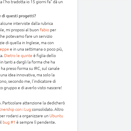
l'ho tradotta io 15 giorni fa" dà un
 di questi progetti?
 alcune interviste dalla rubrica
nale, mi proposi al buon
Fabio
per
 che potevamo fare un servizio
e di quella in Inglese, ma con
eppe
e in una settimana o poco più,
ta.
Dietro le quinte
è figlia dello
n tanti a dargli la forma che ha
ha preso forma su IRC, sul canale
 una idea innovativa, ma solo la
ono, secondo me, l'indicatore di
to gruppo e di averlo visto nascere!
rò. Particolare attenzione la dedicherò
tnership con i Lug
consolidato. Altro
per rodarci a organizzare un
Ubuntu
il
bug #1
è sempre lì pendente.