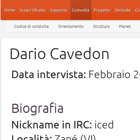
Salta al contenuto principale
Home
Scopri Ubuntu
Supporto
Comunità
Progetto
Derivate
Co
Codice di condotta
Orientamento
Struttura
Planet
Dario Cavedon
Data intervista:
Febbraio 
Biografia
Nickname in IRC:
iced
Località:
Zané (VI)