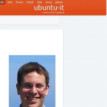
web
wiki
forum
chiedi
chat
cerca
planet
ubuntu-it
comunità italiana