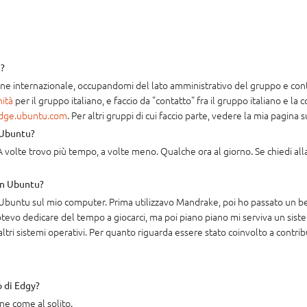
u?
ne internazionale, occupandomi del lato amministrativo del gruppo e co
ità
per il gruppo italiano, e faccio da "contatto" fra il gruppo italiano e l
idge.ubuntu.com
. Per altri gruppi di cui faccio parte, vedere la mia pagina 
 Ubuntu?
A volte trovo più tempo, a volte meno. Qualche ora al giorno. Se chiedi alla 
in Ubuntu?
re Ubuntu sul mio computer. Prima utilizzavo Mandrake, poi ho passato un 
evo dedicare del tempo a giocarci, ma poi piano piano mi serviva un sist
tri sistemi operativi. Per quanto riguarda essere stato coinvolto a contrib
o di Edgy?
ne come al solito.