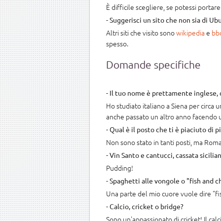
È difficile scegliere, se potessi port
- Suggerisci un sito che non sia di Ub
Altri siti che visito sono
wikipedia
e
bb
spesso.
Domande specifiche
- Il tuo nome è prettamente inglese, 
Ho studiato italiano a Siena per circa
anche passato un altro anno facendo un
- Qual è il posto che ti è piaciuto di pi
Non sono stato in tanti posti, ma Roma è
- Vin Santo e cantucci, cassata sicilia
Pudding!
- Spaghetti alle vongole o "fish and c
Una parte del mio cuore vuole dire "fis
- Calcio, cricket o bridge?
Sono un'appassionato di cricket! Il calc