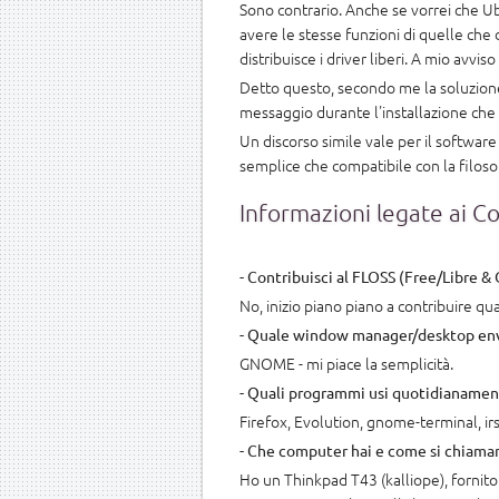
Sono contrario. Anche se vorrei che Ubu
avere le stesse funzioni di quelle che
distribuisce i driver liberi. A mio avv
Detto questo, secondo me la soluzione 
messaggio durante l'installazione che
Un discorso simile vale per il softwar
semplice che compatibile con la filosof
Informazioni legate ai 
- Contribuisci al FLOSS (Free/Libre &
No, inizio piano piano a contribuire 
- Quale window manager/desktop envi
GNOME - mi piace la semplicità.
- Quali programmi usi quotidianame
Firefox, Evolution, gnome-terminal, irss
- Che computer hai e come si chiama
Ho un Thinkpad T43 (kalliope), fornito