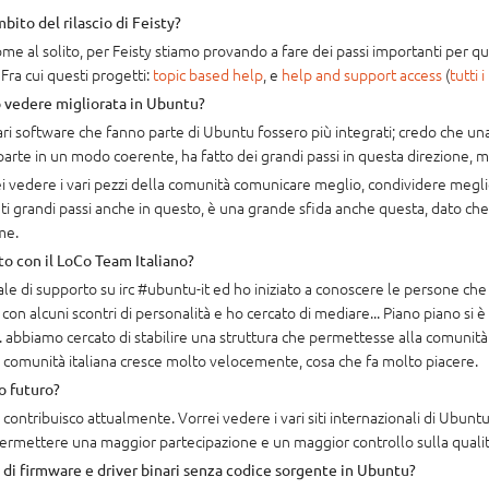
bito del rilascio di Feisty?
e al solito, per Feisty stiamo provando a fare dei passi importanti per qu
ra cui questi progetti:
topic based help
, e
help and support access
(
tutti 
o vedere migliorata in Ubuntu?
vari software che fanno parte di Ubuntu fossero più integrati; credo che un
 parte in un modo coerente, ha fatto dei grandi passi in questa direzione, 
ei vedere i vari pezzi della comunità comunicare meglio, condividere megli
ati grandi passi anche in questo, è una grande sfida anche questa, dato che
me.
to con il LoCo Team Italiano?
ale di supporto su irc #ubuntu-it ed ho iniziato a conoscere le persone ch
con alcuni scontri di personalità e ho cercato di mediare... Piano piano si
.. abbiamo cercato di stabilire una struttura che permettesse alla comunità 
- la comunità italiana cresce molto velocemente, cosa che fa molto piacere.
mo futuro?
 contribuisco attualmente. Vorrei vedere i vari siti internazionali di Ubuntu
ermettere una maggior partecipazione e un maggior controllo sulla qualit
so di firmware e driver binari senza codice sorgente in Ubuntu?