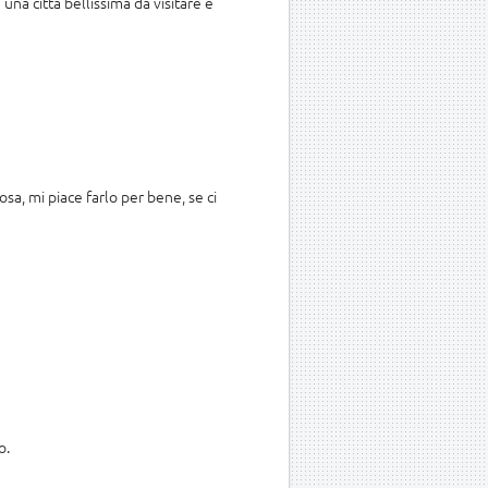
una città bellissima da visitare e
a, mi piace farlo per bene, se ci
o.