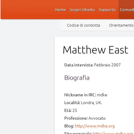
Salta al contenuto principale
Home
Scopri Ubuntu
Supporto
Comuni
Codice di condotta
Orientamento
Matthew East
Febbraio 2007
Data intervista:
Biografia
mdke
Nickname in IRC:
Londra, UK.
Località:
25
Età:
Avvocato
Professione:
http://www.mdke.org
Blog:
http://www.mdke.org
Sito personale: