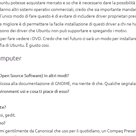
ntu potesse acquistare mercato e so che è necessario dare la possibilità a c
 danno altri sistemi operativi commerciali, credo che sia importante manda
iso l'unico modo di fare questo è di evitare di includere driver proprietari 
migliore è di permettere la facile installazione di questi driver a chi ne 
 sono dei driver che Ubuntu non può supportare e spiegando i motivi.
e per fare vedere i DVD. Credo che nel futuro ci sarà un modo per installar
ia di Ubuntu. È giusto cosi.
Computer
 Open Source Software) in altri modi?
qualcosa alla documentazione di GNOME, ma niente di che. Qualche segnala
ronment usi e cosa ti piace di esso?
nte?
i, gedit.
no?
mi gentilmente da Canonical che uso per il quotidiano, un Compaq Presario