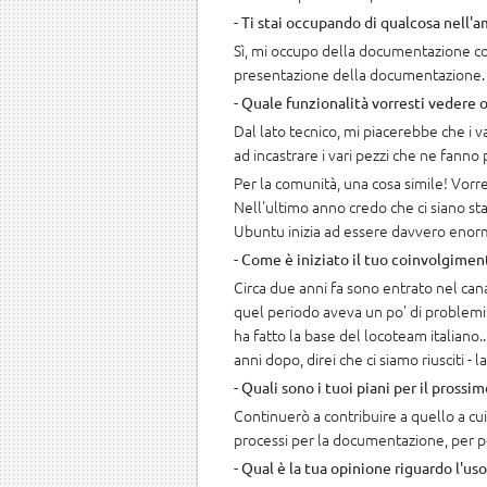
- Ti stai occupando di qualcosa nell'am
Sì, mi occupo della documentazione com
presentazione della documentazione. F
- Quale funzionalità vorresti vedere 
Dal lato tecnico, mi piacerebbe che i 
ad incastrare i vari pezzi che ne fanno
Per la comunità, una cosa simile! Vorr
Nell'ultimo anno credo che ci siano st
Ubuntu inizia ad essere davvero enor
- Come è iniziato il tuo coinvolgimen
Circa due anni fa sono entrato nel can
quel periodo aveva un po' di problemi 
ha fatto la base del locoteam italiano.
anni dopo, direi che ci siamo riusciti 
- Quali sono i tuoi piani per il prossi
Continuerò a contribuire a quello a cui
processi per la documentazione, per p
- Qual è la tua opinione riguardo l'u