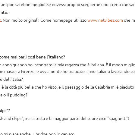
are un'ipod sarebbe meglio! Se dovessi proprio sceglierne uno, credo che sa
untu.
c
. Non molto originali! Come homepage utilizzo
www.netvibes.com
che mi
come mai parli così bene l'italiano?
 un anno quando ho incontrato la mia ragazza che è italiana. È il modo migl
 master a Firenze, e ovviamente ho praticato il mio italiano lavorando co
ù dell'Italia?
 la città più bella che ho visto, e il paesaggio della Calabria mi è piaciut
na o il pudding?
hips"?
h and chips", ma la testa e la maggior parte del cuore dice "spaghetti"!
io mi piace anche. Il bridge non lo capisco...