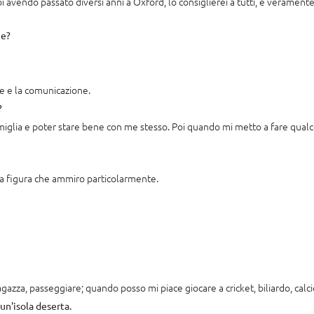
i avendo passato diversi anni a Oxford, lo consiglierei a tutti, è veramente 
ie?
 e la comunicazione.
?
iglia e poter stare bene con me stesso. Poi quando mi metto a fare qualcos
a figura che ammiro particolarmente.
azza, passeggiare; quando posso mi piace giocare a cricket, biliardo, calci
un'isola deserta.