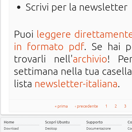
Scrivi per la newsletter
Puoi
leggere direttamente
in formato pdf
. Se hai 
trovarli nell'
archivio
! Pe
settimana nella tua casella 
lista
newsletter-italiana
.
Pagine
« prima
‹ precedente
1
2
3
Home
Scopri Ubuntu
Supporto
Co
Download
Desktop
Documentazione
Cod