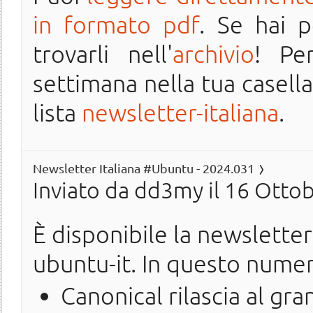
in formato pdf
. Se hai 
trovarli nell'
archivio
! Pe
settimana nella tua casella 
lista
newsletter-italiana
.
Newsletter Italiana #Ubuntu - 2024.031
Inviato da
dd3my
il 16 Ottob
È disponibile la newslette
ubuntu-it. In questo nume
Canonical rilascia al g