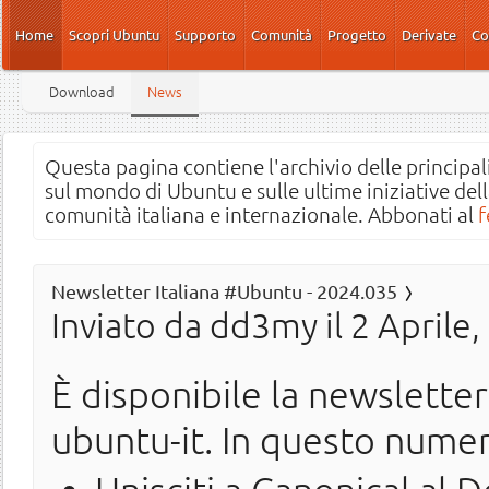
Salta al contenuto principale
Home
Scopri Ubuntu
Supporto
Comunità
Progetto
Derivate
Co
Download
News
Questa pagina contiene l'archivio delle principali
sul mondo di Ubuntu e sulle ultime iniziative del
comunità italiana e internazionale. Abbonati al
f
Newsletter Italiana #Ubuntu - 2024.035
Inviato da
dd3my
il 2 Aprile
È disponibile la newslette
ubuntu-it. In questo nume