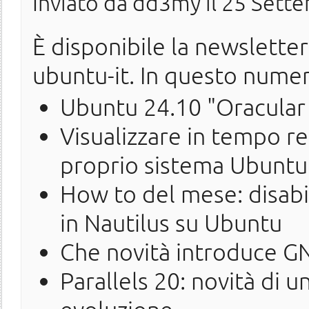
Inviato da
dd3my
il 25 Sett
È disponibile la newslette
ubuntu-it. In questo nume
Ubuntu 24.10 "Oracular 
Visualizzare in tempo r
proprio sistema Ubuntu
How to del mese: disabil
in Nautilus su Ubuntu
Che novità introduce 
Parallels 20: novità di 