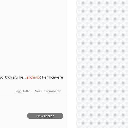
oi trovarli nell'
archivio
! Per ricevere
su Newsletter Italiana #Ubuntu - 2025.010
Leggi tutto
Nessun commento
Newsletter