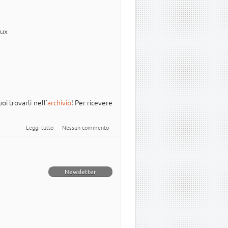
nux
oi trovarli nell'
archivio
! Per ricevere
su Newsletter Italiana #Ubuntu - 2025.012
Leggi tutto
Nessun commento
Newsletter