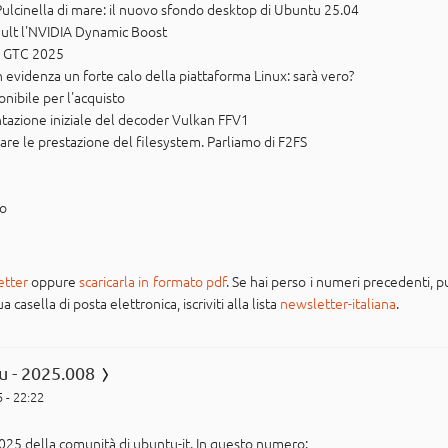
Pulcinella di mare: il nuovo sfondo desktop di Ubuntu 25.04
ault l'NVIDIA Dynamic Boost
IA GTC 2025
 evidenza un forte calo della piattaforma Linux: sarà vero?
nibile per l'acquisto
zione iniziale del decoder Vulkan FFV1
zare le prestazione del filesystem. Parliamo di F2FS
po
etter
oppure
scaricarla in formato pdf
. Se hai perso i numeri precedenti, pu
casella di posta elettronica, iscriviti alla lista
newsletter-italiana
.
u - 2025.008
 - 22:22
025 della comunità di ubuntu-it. In questo numero: