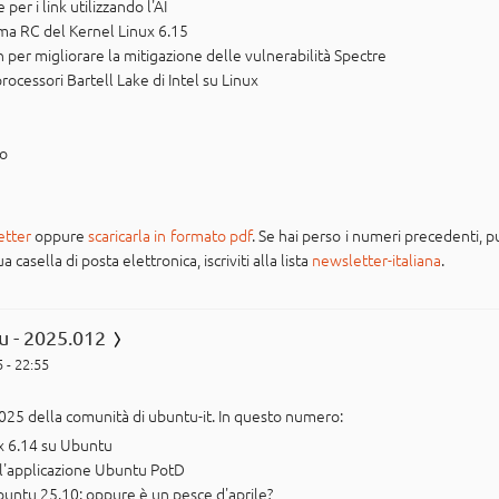
per i link utilizzando l'AI
ima RC del Kernel Linux 6.15
h per migliorare la mitigazione delle vulnerabilità Spectre
rocessori Bartell Lake di Intel su Linux
po
etter
oppure
scaricarla in formato pdf
. Se hai perso i numeri precedenti, pu
casella di posta elettronica, iscriviti alla lista
newsletter-italiana
.
u - 2025.012
 - 22:55
025 della comunità di ubuntu-it. In questo numero:
ux 6.14 su Ubuntu
o l'applicazione Ubuntu PotD
Ubuntu 25.10: oppure è un pesce d'aprile?