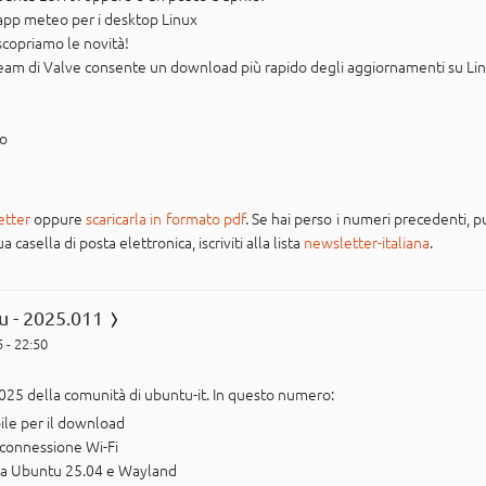
a app meteo per i desktop Linux
 scopriamo le novità!
Steam di Valve consente un download più rapido degli aggiornamenti su Li
po
etter
oppure
scaricarla in formato pdf
. Se hai perso i numeri precedenti, pu
casella di posta elettronica, iscriviti alla lista
newsletter-italiana
.
u - 2025.011
 - 22:50
025 della comunità di ubuntu-it. In questo numero:
ile per il download
 connessione Wi-Fi
ra Ubuntu 25.04 e Wayland