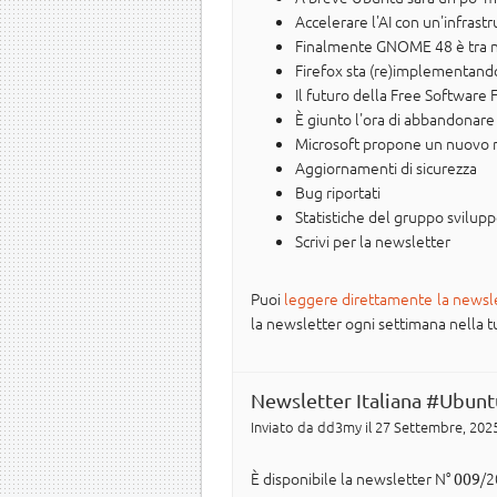
Accelerare l'AI con un'infras
Finalmente GNOME 48 è tra n
Firefox sta (re)implementand
Il futuro della Free Software
È giunto l'ora di abbandonare
Microsoft propone un nuovo mo
Aggiornamenti di sicurezza
Bug riportati
Statistiche del gruppo svilup
Scrivi per la newsletter
Puoi
leggere direttamente la newsl
la newsletter ogni settimana nella tua 
Newsletter Italiana #Ubunt
Inviato da
dd3my
il 27 Settembre, 2025
È disponibile la newsletter N°
/2
009