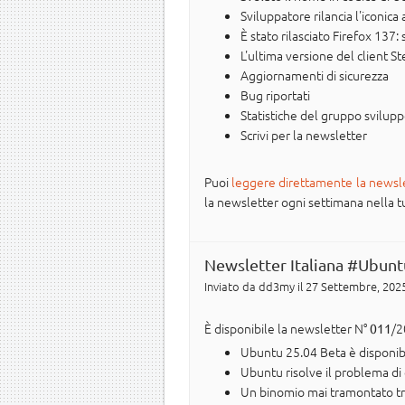
Sviluppatore rilancia l'iconic
È stato rilasciato Firefox 137:
L'ultima versione del client 
Aggiornamenti di sicurezza
Bug riportati
Statistiche del gruppo svilup
Scrivi per la newsletter
Puoi
leggere direttamente la newsl
la newsletter ogni settimana nella tua 
Newsletter Italiana #Ubunt
Inviato da
dd3my
il 27 Settembre, 2025
È disponibile la newsletter N°
/2
011
Ubuntu 25.04 Beta è disponib
Ubuntu risolve il problema di
Un binomio mai tramontato t