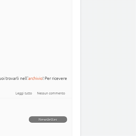
oi trovarli nell'
archivio
! Per ricevere
su Newsletter Italiana #Ubuntu - 2025.011
Leggi tutto
Nessun commento
Newsletter