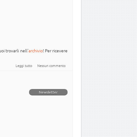
oi trovarli nell'
archivio
! Per ricevere
su Newsletter Italiana #Ubuntu - 2025.015
Leggi tutto
Nessun commento
Newsletter