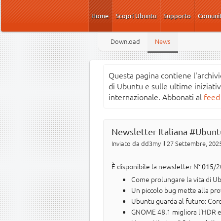
Salta al contenuto principale
Home
Scopri Ubuntu
Supporto
Comuni
Download
News
Questa pagina contiene l'archivi
di Ubuntu e sulle ultime iniziati
internazionale. Abbonati al
feed
Newsletter Italiana #Ubunt
Inviato da
dd3my
il 27 Settembre, 2025
È disponibile la newsletter N°
/2
015
Come prolungare la vita di U
Un piccolo bug mette alla pr
Ubuntu guarda al futuro: Coreut
GNOME 48.1 migliora l'HDR e 