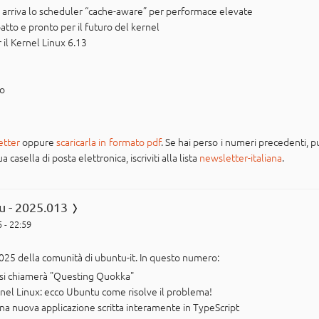
e: arriva lo scheduler “cache-aware” per performace elevate
atto e pronto per il futuro del kernel
 il Kernel Linux 6.13
po
etter
oppure
scaricarla in formato pdf
. Se hai perso i numeri precedenti, pu
casella di posta elettronica, iscriviti alla lista
newsletter-italiana
.
u - 2025.013
 - 22:59
025 della comunità di ubuntu-it. In questo numero:
 si chiamerà "Questing Quokka"
rnel Linux: ecco Ubuntu come risolve il problema!
a nuova applicazione scritta interamente in TypeScript