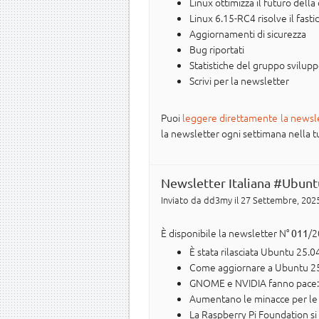
Linux ottimizza il futuro della
Linux 6.15-RC4 risolve il fas
Aggiornamenti di sicurezza
Bug riportati
Statistiche del gruppo svilup
Scrivi per la newsletter
Puoi
leggere direttamente la newsl
la newsletter ogni settimana nella tua 
Newsletter Italiana #Ubunt
Inviato da
dd3my
il 27 Settembre, 2025
È disponibile la newsletter N°
/2
011
È stata rilasciata Ubuntu 25.0
Come aggiornare a Ubuntu 25.
GNOME e NVIDIA fanno pace: s
Aumentano le minacce per le
La Raspberry Pi Foundation si