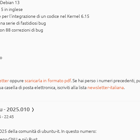
r Debian 13
15 in inglese
e per l'integrazione di un codice nel Kernel 6.15
na serie di fastidiosi bug
con 88 correzioni di bug
po
etter
oppure
scaricarla in formato pdf
. Se hai perso i numeri precedenti, pu
casella di posta elettronica, iscriviti alla lista
newsletter-italiana
.
u - 2025.010
 - 22:45
025 della comunità di ubuntu-it. In questo numero:
meno GNU e più Rust