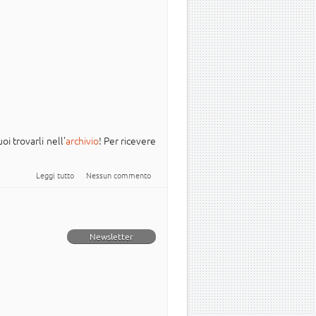
oi trovarli nell'
archivio
! Per ricevere
su Newsletter Italiana #Ubuntu - 2025.014
Leggi tutto
Nessun commento
Newsletter