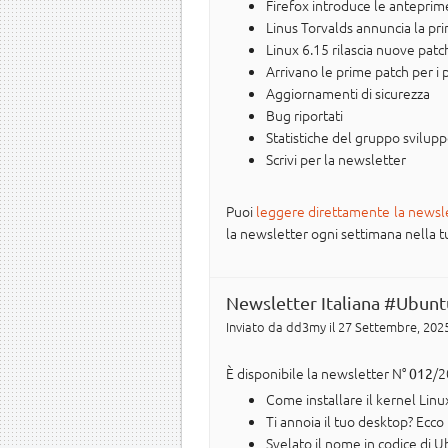
Firefox introduce le anteprime 
Linus Torvalds annuncia la pr
Linux 6.15 rilascia nuove patc
Arrivano le prime patch per i p
Aggiornamenti di sicurezza
Bug riportati
Statistiche del gruppo svilup
Scrivi per la newsletter
Puoi
leggere direttamente la newsl
la newsletter ogni settimana nella tua 
Newsletter Italiana #Ubunt
Inviato da
dd3my
il 27 Settembre, 2025
È disponibile la newsletter N°
/2
012
Come installare il kernel Lin
Ti annoia il tuo desktop? Ecc
Svelato il nome in codice di 