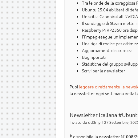
Tra le onde della coraggiosa 
Ubuntu 25.04 abiliterà di def
Unisciti a Canonical all'NVID
Il sondaggio di Steam mette in
Raspberry Pi RP2350 ora dispo
FFmpeg esegue un implementa
Una riga di codice per ottimiz
Aggiornamenti di sicurezza
Bug riportati
Statistiche del gruppo svilup
Scrivi per la newsletter
Puoi
leggere direttamente la newsl
la newsletter ogni settimana nella tua 
Newsletter Italiana #Ubunt
Inviato da
dd3my
il 27 Settembre, 2025
È disponibile la newsletter N°
/2
008