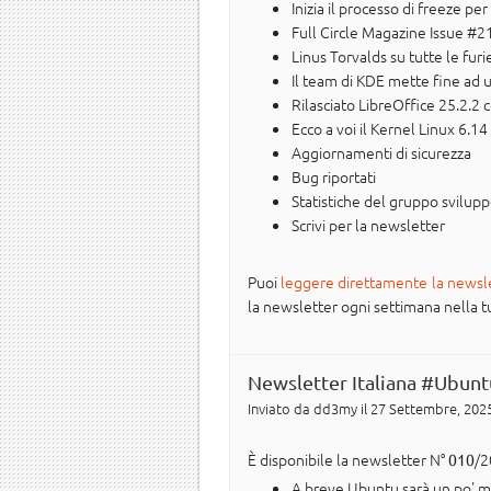
Inizia il processo di freeze pe
Full Circle Magazine Issue #2
Linus Torvalds su tutte le furi
Il team di KDE mette fine ad u
Rilasciato LibreOffice 25.2.2 
Ecco a voi il Kernel Linux 6.14
Aggiornamenti di sicurezza
Bug riportati
Statistiche del gruppo svilup
Scrivi per la newsletter
Puoi
leggere direttamente la newsl
la newsletter ogni settimana nella tua 
Newsletter Italiana #Ubunt
Inviato da
dd3my
il 27 Settembre, 2025
È disponibile la newsletter N°
/2
010
A breve Ubuntu sarà un po' 