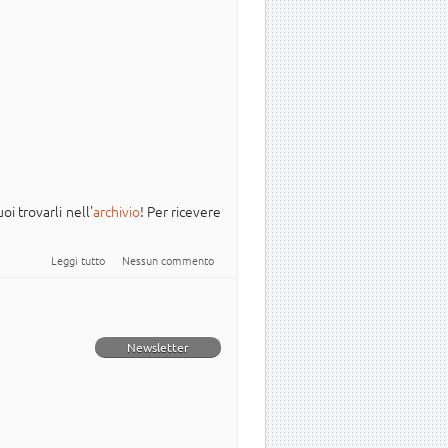
oi trovarli nell'
archivio
! Per ricevere
su Newsletter Italiana #Ubuntu - 2025.013
Leggi tutto
Nessun commento
Newsletter