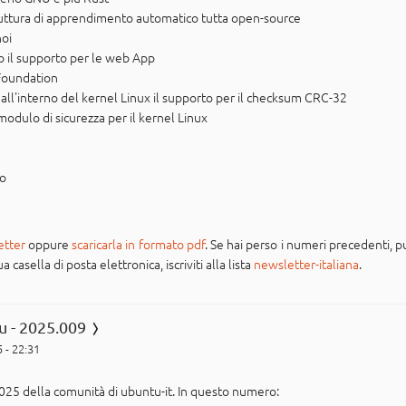
truttura di apprendimento automatico tutta open-source
oi
o il supporto per le web App
 Foundation
 all'interno del kernel Linux il supporto per il checksum CRC-32
dulo di sicurezza per il kernel Linux
po
etter
oppure
scaricarla in formato pdf
. Se hai perso i numeri precedenti, pu
casella di posta elettronica, iscriviti alla lista
newsletter-italiana
.
u - 2025.009
 - 22:31
025 della comunità di ubuntu-it. In questo numero: