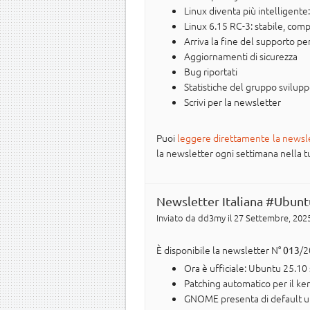
Linux diventa più intelligent
Linux 6.15 RC-3: stabile, comp
Arriva la fine del supporto per
Aggiornamenti di sicurezza
Bug riportati
Statistiche del gruppo svilup
Scrivi per la newsletter
Puoi
leggere direttamente la newsl
la newsletter ogni settimana nella tua 
Newsletter Italiana #Ubunt
Inviato da
dd3my
il 27 Settembre, 2025
È disponibile la newsletter N°
/2
013
Ora è ufficiale: Ubuntu 25.10
Patching automatico per il ke
GNOME presenta di default un