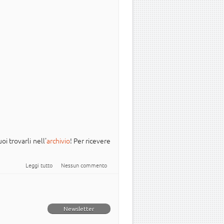
oi trovarli nell'
archivio
! Per ricevere
su Newsletter Italiana #Ubuntu - 2025.009
Leggi tutto
Nessun commento
Newsletter