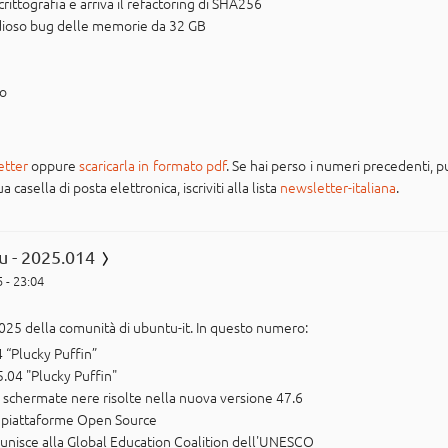
 crittografia e arriva il refactoring di SHA256
tidioso bug delle memorie da 32 GB
po
etter
oppure
scaricarla in formato pdf
. Se hai perso i numeri precedenti, pu
casella di posta elettronica, iscriviti alla lista
newsletter-italiana
.
u - 2025.014
 - 23:04
025 della comunità di ubuntu-it. In questo numero:
4 “Plucky Puffin”
04 "Plucky Puffin"
chermate nere risolte nella nuova versione 47.6
 piattaforme Open Source
 unisce alla Global Education Coalition dell'UNESCO