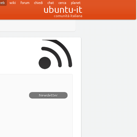
web
wiki
forum
chiedi
chat
cerca
planet
ubuntu-it
comunità italiana
Newsletter