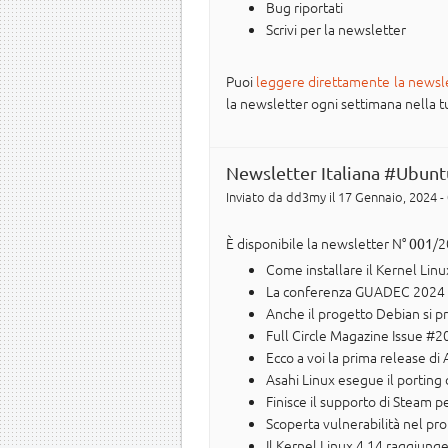
Bug riportati
Scrivi per la newsletter
Puoi
leggere direttamente la newsl
la newsletter ogni settimana nella tua 
Newsletter Italiana #Ubunt
Inviato da
dd3my
il 17 Gennaio, 2024 -
È disponibile la newsletter N°
/2
001
Come installare il Kernel Lin
La conferenza GUADEC 2024 s
Anche il progetto Debian si pr
Full Circle Magazine Issue #2
Ecco a voi la prima release di 
Asahi Linux esegue il porting 
Finisce il supporto di Steam 
Scoperta vulnerabilità nel pr
Il Kernel Linux 4.14 raggiunge