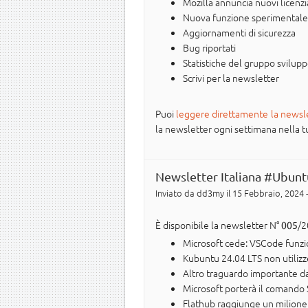
Mozilla annuncia nuovi licenz
Nuova funzione sperimentale a
Aggiornamenti di sicurezza
Bug riportati
Statistiche del gruppo svilup
Scrivi per la newsletter
Puoi
leggere direttamente la newsl
la newsletter ogni settimana nella tua 
Newsletter Italiana #Ubunt
Inviato da
dd3my
il 15 Febbraio, 2024 
È disponibile la newsletter N°
/2
005
Microsoft cede: VSCode funzi
Kubuntu 24.04 LTS non utiliz
Altro traguardo importante da
Microsoft porterà il comando
Flathub raggiunge un milione d