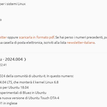
r i sistemi Linux
po
etter
oppure
scaricarla in formato pdf
. Se hai perso i numeri precedenti, pu
casella di posta elettronica, iscriviti alla lista
newsletter-italiana
.
u - 2024.004
 22:41
024 della comunità di ubuntu-it. In questo numero:
.04 LTS, che monterà il kernel Linux 6.8
o per Ubuntu 18.04
 sperimentali di Bluez in Ubuntu
ux la nuova versione di Ubuntu Touch OTA-4
01 in inglese