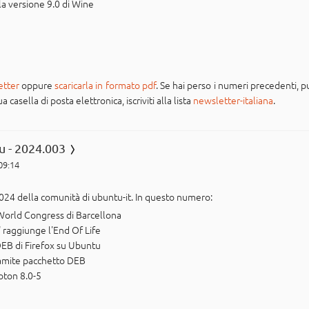
la versione 9.0 di Wine
etter
oppure
scaricarla in formato pdf
. Se hai perso i numeri precedenti, pu
casella di posta elettronica, iscriviti alla lista
newsletter-italiana
.
u - 2024.003
 09:14
024 della comunità di ubuntu-it. In questo numero:
 World Congress di Barcellona
 raggiunge l'End Of Life
DEB di Firefox su Ubuntu
tramite pacchetto DEB
roton 8.0-5