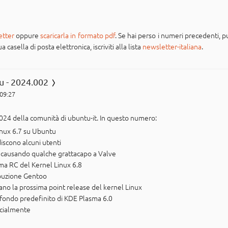
etter
oppure
scaricarla in formato pdf
. Se hai perso i numeri precedenti, pu
casella di posta elettronica, iscriviti alla lista
newsletter-italiana
.
u - 2024.002
 09:27
024 della comunità di ubuntu-it. In questo numero:
Linux 6.7 su Ubuntu
discono alcuni utenti
a causando qualche grattacapo a Valve
ima RC del Kernel Linux 6.8
ibuzione Gentoo
ano la prossima point release del kernel Linux
o sfondo predefinito di KDE Plasma 6.0
ficialmente