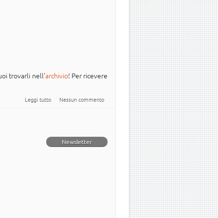
oi trovarli nell'
archivio
! Per ricevere
su Newsletter Italiana #Ubuntu - 2024.005
Leggi tutto
Nessun commento
Newsletter