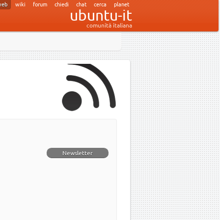
web
wiki
forum
chiedi
chat
cerca
planet
ubuntu-it
comunità italiana
Newsletter