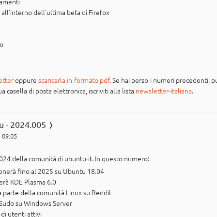
iamenti
ll'interno dell'ultima beta di Firefox
po
etter
oppure
scaricarla in formato pdf
. Se hai perso i numeri precedenti, pu
casella di posta elettronica, iscriviti alla lista
newsletter-italiana
.
u - 2024.005
- 09:05
024 della comunità di ubuntu-it. In questo numero:
onerà fino al 2025 su Ubuntu 18.04
zerà KDE Plasma 6.0
 parte della comunità Linux su Reddit
 Sudo su Windows Server
i utenti attivi