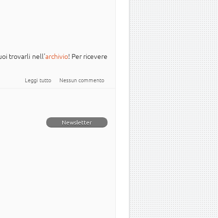
oi trovarli nell'
archivio
! Per ricevere
su Newsletter Italiana #Ubuntu - 2024.001
Leggi tutto
Nessun commento
Newsletter