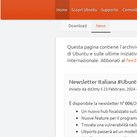
Salta al contenuto principale
Home
Scopri Ubuntu
Supporto
Comuni
Download
News
Questa pagina contiene l'archivi
di Ubuntu e sulle ultime iniziati
internazionale. Abbonati al
feed
Newsletter Italiana #Ubunt
Inviato da
dd3my
il 23 Febbraio, 2024 
È disponibile la newsletter N°
/2
006
Un nuovo hub focalizzato sull
Nuove feature per il programm
Trovata una vulnerabilità nelle
Ubports passerà ad un modello