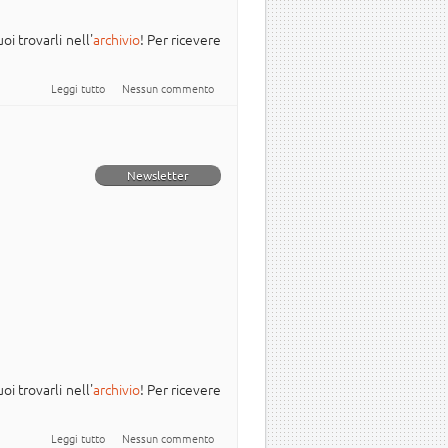
oi trovarli nell'
archivio
! Per ricevere
su Newsletter Italiana #Ubuntu - 2023.034
Leggi tutto
Nessun commento
Newsletter
oi trovarli nell'
archivio
! Per ricevere
su Newsletter Italiana #Ubuntu - 2023.033
Leggi tutto
Nessun commento