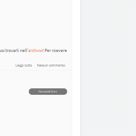
oi trovarli nell'
archivio
! Per ricevere
su Newsletter Italiana #Ubuntu - 2024.006
Leggi tutto
Nessun commento
Newsletter