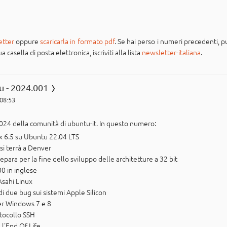
etter
oppure
scaricarla in formato pdf
. Se hai perso i numeri precedenti, pu
casella di posta elettronica, iscriviti alla lista
newsletter-italiana
.
u - 2024.001
 08:53
024 della comunità di ubuntu-it. In questo numero:
ux 6.5 su Ubuntu 22.04 LTS
i terrà a Denver
epara per la fine dello sviluppo delle architetture a 32 bit
00 in inglese
Asahi Linux
di due bug sui sistemi Apple Silicon
per Windows 7 e 8
otocollo SSH
 l'End Of Life