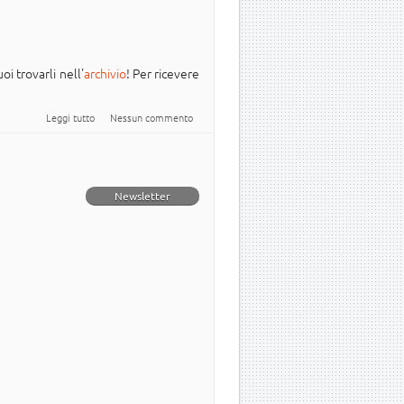
oi trovarli nell'
archivio
! Per ricevere
su Newsletter Italiana #Ubuntu - 2024.002
Leggi tutto
Nessun commento
Newsletter