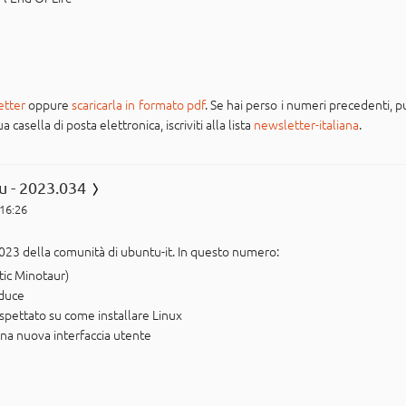
etter
oppure
scaricarla in formato pdf
. Se hai perso i numeri precedenti, pu
casella di posta elettronica, iscriviti alla lista
newsletter-italiana
.
u - 2023.034
 16:26
023 della comunità di ubuntu-it. In questo numero:
tic Minotaur)
oduce
aspettato su come installare Linux
na nuova interfaccia utente