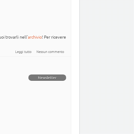
oi trovarli nell'
archivio
! Per ricevere
su Newsletter Italiana #Ubuntu - 2024.004
Leggi tutto
Nessun commento
Newsletter