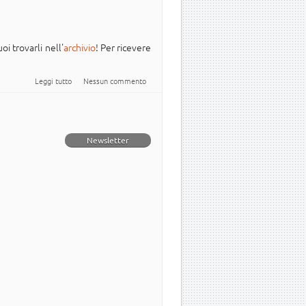
oi trovarli nell'
archivio
! Per ricevere
su Newsletter Italiana #Ubuntu - 2024.003
Leggi tutto
Nessun commento
Newsletter