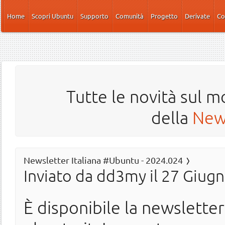
Salta al contenuto principale
Home
Scopri Ubuntu
Supporto
Comunità
Progetto
Derivate
Co
Tutte le novità sul m
della
News
Newsletter Italiana #Ubuntu - 2024.024
Inviato da
dd3my
il 27 Giugn
È disponibile la newslette