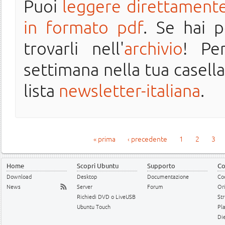
Puoi
leggere direttamente
in formato pdf
. Se hai 
trovarli nell'
archivio
! Pe
settimana nella tua casella 
lista
newsletter-italiana
.
Pagine
« prima
‹ precedente
1
2
3
Home
Scopri Ubuntu
Supporto
Co
Download
Desktop
Documentazione
Cod
News
Server
Forum
Or
Richiedi DVD o LiveUSB
Str
Ubuntu Touch
Pl
Die