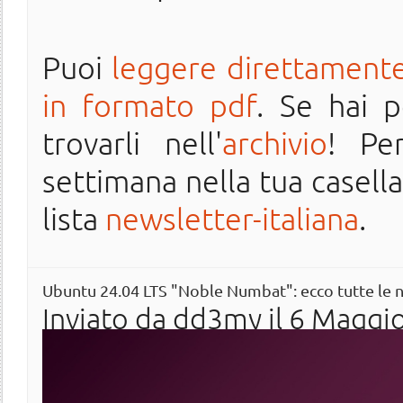
Puoi
leggere direttamente
in formato pdf
. Se hai 
trovarli nell'
archivio
! Pe
settimana nella tua casella 
lista
newsletter-italiana
.
Ubuntu 24.04 LTS "Noble Numbat": ecco tutte le n
Inviato da
dd3my
il 6 Maggio