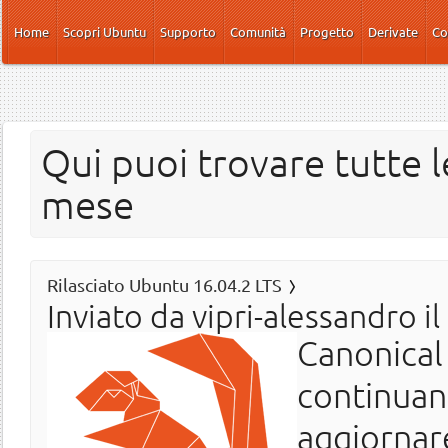
Salta al contenuto principale
Home
Scopri Ubuntu
Supporto
Comunità
Progetto
Derivate
Co
Qui puoi trovare tutte l
mese
Rilasciato Ubuntu 16.04.2 LTS
Inviato da
vipri-alessandro
il
Canonical
continuano
aggiornar