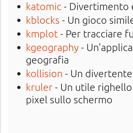
katomic
- Divertimento e
kblocks
- Un gioco simile
kmplot
- Per tracciare 
kgeography
- Un'applic
geografia
kollision
- Un divertente
kruler
- Un utile righell
pixel sullo schermo