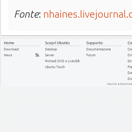
Fonte
:
nhaines.livejournal
Home
Scopri Ubuntu
Supporto
Co
Download
Desktop
Documentazione
Cod
News
Server
Forum
Or
Richiedi DVD o LiveUSB
Str
Ubuntu Touch
Pl
Die
Dic
Ubuntu e Canonical 