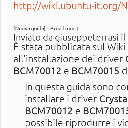
http://wiki.ubuntu-it.org/
[Nuova guida] – Broadcom
Inviato da
giuseppeterrasi
il
È stata pubblicata sul Wik
all'installazione dei driver
BCM70012
e
BCM70015
d
In questa guida sono con
installare i driver
Cryst
BCM70012
e
BCM7001
possibile riprodurre i v