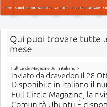
Salta al contenuto principale
Home
Scopri Ubuntu
Supporto
Comunità
Progetto
Derivate
Co
Qui puoi trovare tutte l
mese
Full Circle Magazine 36 in italiano
Inviato da
dcavedon
il 28 Ot
Disponibile in italiano il n
Full Circle Magazine, la ri
Comunità Ubuntu.É disponi