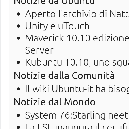
Notizie da Ubuntu
Aperto l'archivio di Nat
Unity e uTouch
Maverick 10.10 edizion
Server
Kubuntu 10.10, uno sgua
Notizie dalla Comunità
Il wiki Ubuntu-it ha biso
Notizie dal Mondo
System 76:Starling nee
La FSF inaugura il certi