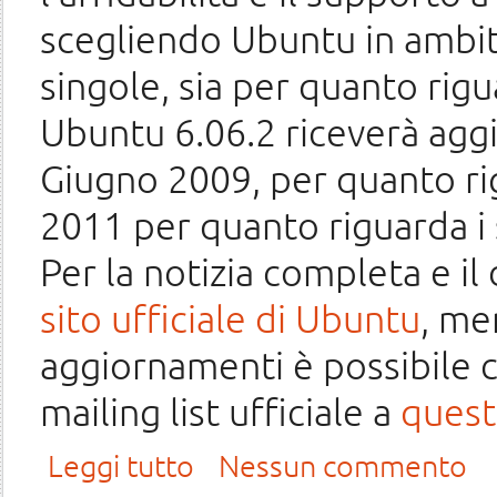
scegliendo Ubuntu in ambito
singole, sia per quanto rigu
Ubuntu 6.06.2 riceverà agg
Giugno 2009, per quanto ri
2011 per quanto riguarda i 
Per la notizia completa e il 
sito ufficiale di Ubuntu
, me
aggiornamenti è possibile 
mailing list ufficiale a
quest
su Rilasciata Ubuntu 6.06.2 LTS
Leggi tutto
Nessun commento