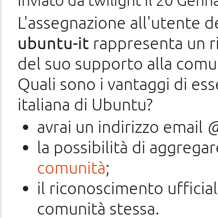
Inviato da
twilight
il 20 Genna
L'assegnazione all'utente d
ubuntu-it
rappresenta un r
del suo supporto alla comun
Quali sono i vantaggi di e
italiana di Ubuntu?
avrai un indirizzo email
@
la possibilità di aggregar
comunità
;
il riconoscimento ufficia
comunità stessa.