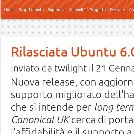
Salta al contenuto principale
Home
Scopri Ubuntu
Supporto
Comunità
Progetto
Derivate
Co
Rilasciata Ubuntu 6.
Inviato da
twilight
il 21 Genna
Nuova release, con aggiorn
supporto migliorato dell'ha
che si intende per
long ter
Canonical UK
cerca di porta
l'affidabilità e il supporto