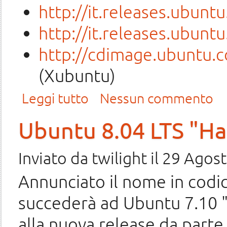
http://it.releases.ubun
http://it.releases.ubun
http://cdimage.ubuntu.c
(Xubuntu)
su Rilasciata la Release Candidate di Gutsy Gibbon
Leggi tutto
Nessun commento
Ubuntu 8.04 LTS "H
Inviato da
twilight
il 29 Agost
Annunciato il nome in codic
succederà ad Ubuntu 7.10 "
alla nuova release da part