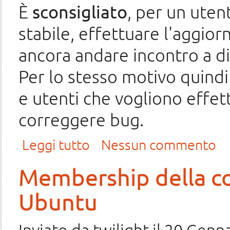
È
sconsigliato
, per un uten
stabile, effettuare l'aggio
ancora andare incontro a di
Per lo stesso motivo quindi
e utenti che vogliono effett
correggere bug.
su Rilasciata Ubuntu «The Feisty Fawn» Herd 4
Leggi tutto
Nessun commento
Membership della co
Ubuntu