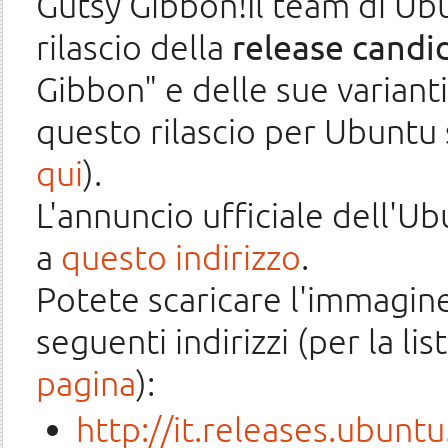
Gutsy Gibbon!Il team di Ubun
rilascio della
release
candi
Gibbon" e delle sue varianti
questo rilascio per Ubuntu
qui
).
L'annuncio ufficiale dell'U
a
questo indirizzo
.
Potete scaricare l'immagine
seguenti indirizzi (per la li
pagina
):
http://it.releases.ubunt