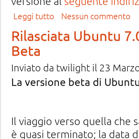
versione al
seguente indiri
su Introduzione a Ubuntu 7.10 «Gutsy Gibbon»
Leggi tutto
Nessun commento
Rilasciata Ubuntu 7.
Beta
Inviato da
twilight
il 23 Marzo
La versione beta di Ubuntu 
Il viaggio verso quella che s
è quasi terminato; la data di