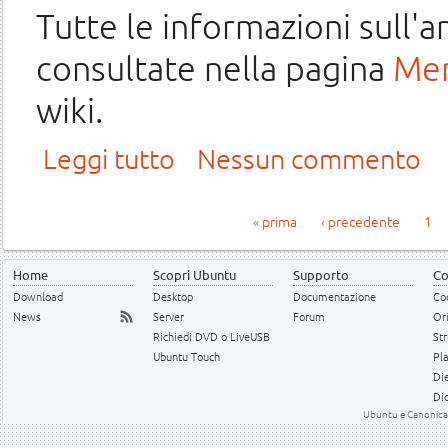
Tutte le informazioni sull
consultate nella pagina
Me
wiki.
su Membership della comunità italiana di Ubuntu
Leggi tutto
Nessun commento
Pagine
« prima
‹ precedente
1
Home
Scopri Ubuntu
Supporto
Co
Download
Desktop
Documentazione
Cod
News
Server
Forum
Or
Richiedi DVD o LiveUSB
Str
Ubuntu Touch
Pl
Die
Dic
Ubuntu e Canonical 