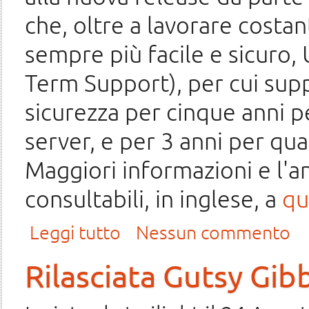
che, oltre a lavorare cost
sempre più facile e sicuro,
Term Support), per cui sup
sicurezza per cinque anni p
server, e per 3 anni per qu
Maggiori informazioni e l'
consultabili, in inglese, a
qu
su Ubuntu 8.04 LTS "Hardy Heron"
Leggi tutto
Nessun commento
Rilasciata Gutsy Gib