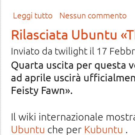
su Rilasciata Ubuntu 7.04 «The Feisty Fawn» Beta
Leggi tutto
Nessun commento
Rilasciata Ubuntu «
Inviato da
twilight
il 17 Febbr
Quarta uscita per questa v
ad aprile uscirà ufficialm
Feisty Fawn».
Il wiki internazionale mostr
Ubuntu
che per
Kubuntu
.