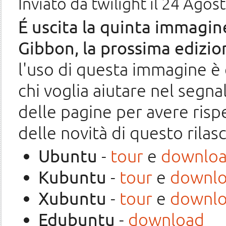
Inviato da
twilight
il 24 Agost
É uscita la quinta immagine
Gibbon, la prossima edizio
l'uso di questa immagine è c
chi voglia aiutare nel segnal
delle pagine per avere ris
delle novità di questo rilas
Ubuntu
-
tour
e
downlo
Kubuntu
-
tour
e
downl
Xubuntu
-
tour
e
downl
Edubuntu
-
download