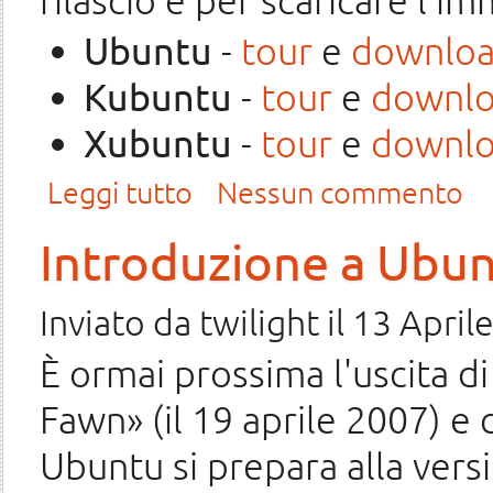
rilascio e per scaricare l'
Ubuntu
-
tour
e
downlo
Kubuntu
-
tour
e
downl
Xubuntu
-
tour
e
downl
su Rilascio di Gutsy Gibbon Tribe 2
Leggi tutto
Nessun commento
Introduzione a Ubun
Inviato da
twilight
il 13 April
È ormai prossima l'uscita d
Fawn» (il 19 aprile 2007) e
Ubuntu si prepara alla vers