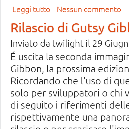
su Rilasciata Gutsy Gibbon Tribe-5
Leggi tutto
Nessun commento
Rilascio di Gutsy Gi
Inviato da
twilight
il 29 Giugn
É uscita la seconda immagin
Gibbon, la prossima edizio
Ricordando che l'uso di q
solo per sviluppatori o chi 
di seguito i riferimenti del
rispettivamente una panora