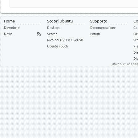
Home
Scopri Ubuntu
Supporto
Co
Download
Desktop
Documentazione
Cod
News
Server
Forum
Or
Richiedi DVD o LiveUSB
Str
Ubuntu Touch
Pl
Die
Dic
Ubuntu e Canonical 