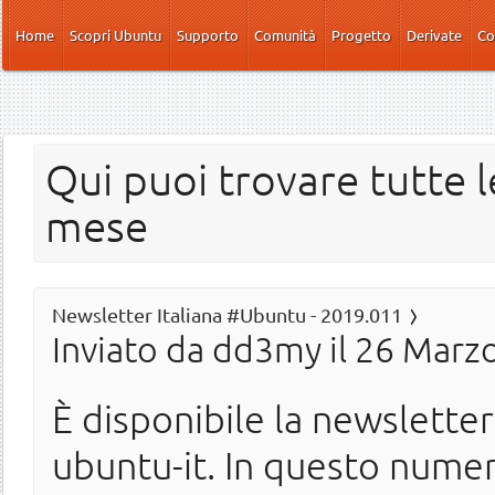
Salta al contenuto principale
Home
Scopri Ubuntu
Supporto
Comunità
Progetto
Derivate
Co
Qui puoi trovare tutte l
mese
Newsletter Italiana #Ubuntu - 2019.011
Inviato da
dd3my
il 26 Marzo
È disponibile la newslette
ubuntu-it. In questo nume