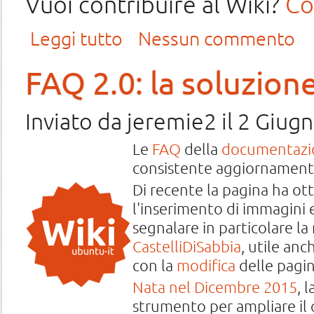
Vuoi contribuire al Wiki?
Co
su Documentazione Wiki: più potere agli utenti!
Leggi tutto
Nessun commento
FAQ 2.0: la soluzione
Inviato da
jeremie2
il 2 Giugn
Le
FAQ
della
documentazi
consistente aggiornament
Di recente la pagina ha ot
l'inserimento di immagini 
segnalare in particolare la
CastelliDiSabbia
, utile anc
con la
modifica
delle pagin
Nata nel Dicembre 2015
, 
strumento per ampliare il q