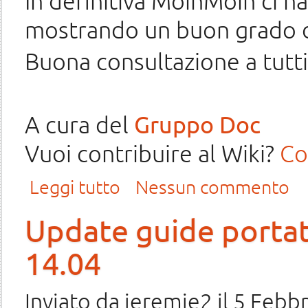
In definitiva MoinMoin ci 
mostrando un buon grado d
Buona consultazione a tutti
A cura del
Gruppo Doc
Vuoi contribuire al Wiki?
Co
su Wiki da smartphone? Sarà un piacere consultarlo!
Leggi tutto
Nessun commento
Update guide portat
14.04
Inviato da
jeremie2
il 5 Febbr