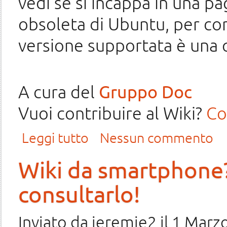
vedi se si incappa in una p
obsoleta di Ubuntu, per con
versione supportata è una q
A cura del
Gruppo Doc
Vuoi contribuire al Wiki?
Co
su Update guide portatili testate con Ubuntu 16.04
Leggi tutto
Nessun commento
Wiki da smartphone?
consultarlo!
Inviato da
jeremie2
il 1 Marz