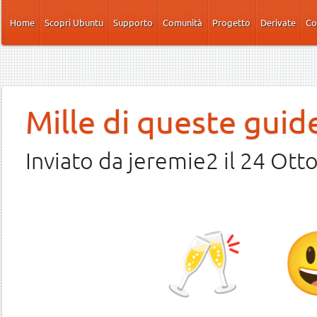
Salta al contenuto principale
Home
Scopri Ubuntu
Supporto
Comunità
Progetto
Derivate
Co
Mille di queste guid
Inviato da
jeremie2
il 24 Ott