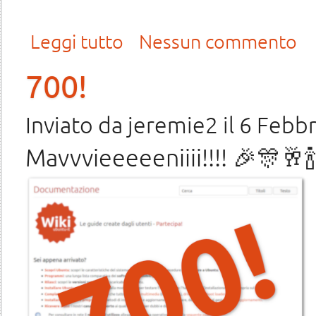
su Mille di queste guide!
Leggi tutto
Nessun commento
700!
Inviato da
jeremie2
il 6 Febbr
Mavvvieeeeeniiii!!!! 🎉️🎊️🥂️🍾