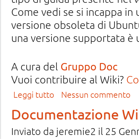
Come vedi se si incappa in 
versione obsoleta di Ubuntu
una versione supportata è u
A cura del
Gruppo Doc
Vuoi contribuire al Wiki?
Co
su Update guide portatili testate con Ubuntu 14.04
Leggi tutto
Nessun commento
Documentazione Wiki:
Inviato da
jeremie2
il 25 Gen