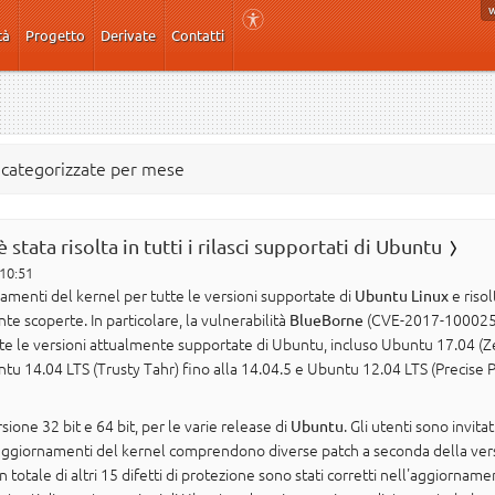
tà
Progetto
Derivate
Contatti
e categorizzate per mese
stata risolta in tutti i rilasci supportati di Ubuntu
 10:51
namenti del kernel per tutte le versioni supportate di
e risol
Ubuntu Linux
te scoperte. In particolare, la vulnerabilità
(CVE-2017-1000251)
BlueBorne
tte le versioni attualmente supportate di Ubuntu, incluso Ubuntu 17.04 (
ntu 14.04 LTS (Trusty Tahr) fino alla 14.04.5 e Ubuntu 12.04 LTS (Precise P
sione 32 bit e 64 bit, per le varie release di
. Gli utenti sono invit
Ubuntu
ggiornamenti del kernel comprendono diverse patch a seconda della versi
 totale di altri 15 difetti di protezione sono stati corretti nell'aggiornam