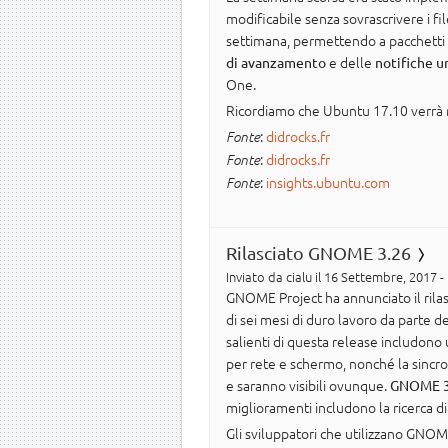
modificabile senza sovrascrivere i f
settimana, permettendo a pacchetti s
e delle
di avanzamento
notifiche u
One.
Ricordiamo che Ubuntu 17.10 verrà ri
:
didrocks.fr
Fonte
:
didrocks.fr
Fonte
:
insights.ubuntu.com
Fonte
Rilasciato GNOME 3.26
Inviato da
cialu
il 16 Settembre, 2017 -
GNOME Project ha annunciato il rila
di sei mesi di duro lavoro da parte 
salienti di questa release includono 
per rete e schermo, nonché la sincron
e saranno visibili ovunque.
GNOME 3
miglioramenti includono la ricerca di
Gli sviluppatori che utilizzano GNOM