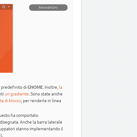
Newsletter
o predefinito di
. Inoltre,
la
GNOME
nti
un gradiente
. Sono state anche
a di blocco
, per renderle in linea
 Questo ha comportato
isegnata. Anche la barra laterale
viluppatori stanno implementando il
).