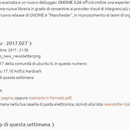
a avanzata e un nuovo debugger.
offrirà inoltre una esperie
GNOME 3.26
 nuova libreria in grado di consentire ai provider cloud di integrarsi più d
 nuova release di GNOME è "Manchester", in riconoscimento al team di o
u - 2017.027
bre, 2017 - 21:58
17 della comunità di ubuntu-it. In questo numero:
tu 17.10 Artful Aardvark
di questa settimana
po
 pagina
, oppure
scaricarla in formato pdf
.
na nella tua casella di posta elettronica, iscriviti alla lista
newsletter-ita
p di questa settimana