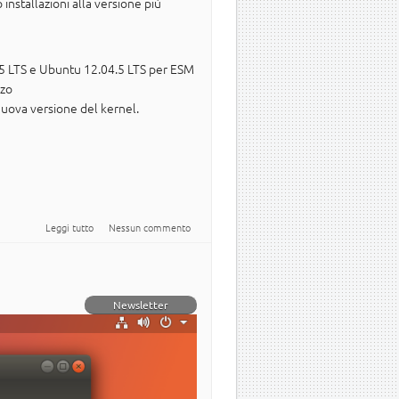
installazioni alla versione più
.5 LTS e Ubuntu 12.04.5 LTS per ESM
zzo
nuova versione del kernel.
su La vulnerabilità BlueBorne è stata risolta in tutti i rilasci supportati
Leggi tutto
Nessun commento
di Ubuntu
Newsletter