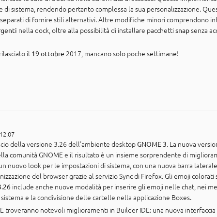
ile di sistema, rendendo pertanto complessa la sua personalizzazione. Ques
eparati di fornire stili alternativi. Altre modifiche minori comprendono 
nella dock, oltre alla possibilità di installare pacchetti
senza ac
rgenti
snap
lasciato il
2017, mancano solo poche settimane!
19 ottobre
 12:07
scio della versione 3.26 dell'ambiente desktop
. La nuova version
GNOME 3
della comunità GNOME e il risultato è un insieme sorprendente di miglioram
un nuovo look per le impostazioni di sistema, con una nuova barra laterale
izzazione del browser grazie al servizio Sync di Firefox. Gli emoji colora
include anche nuove modalità per inserire gli emoji nelle chat, nei me
.26
 sistema e la condivisione delle cartelle nella applicazione Boxes.
E troveranno notevoli miglioramenti in Builder IDE: una nuova interfaccia 