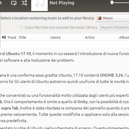
di
, il momento in cui cesserà l'introduzione di nuove funzion
Ubuntu 17.10
e
 software e alla risoluzione dei problemi.
imana è una conferma assai gradita: Ubuntu 17.10 conterrà
, l
GNOME 3.26
rno fa! Gli utenti di Ubuntu potranno quindi usufruire di tutte le novità in
he concentrati su una funzionalità molto utilizzata dagli utenti più esperti: 
. Ora il comportamento è simile a quello di
, con la possibilità di s
b
Unity
. Inoltre è stata ritardata la comparsa del pannello quando si pr
 sopra Tab
preme velocemente. Tutte queste modifiche si applicano solo alla sessione
nza predefinita.
entato lo stile di Ubuntu nella schermata di accesso. Questa implementaz