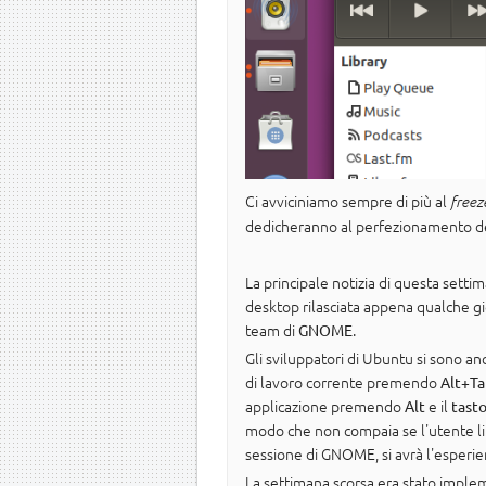
Ci avviciniamo sempre di più al
freez
dedicheranno al perfezionamento del
La principale notizia di questa sett
desktop rilasciata appena qualche gio
team di
.
GNOME
Gli sviluppatori di Ubuntu si sono anc
di lavoro corrente premendo
Alt+Ta
applicazione premendo
e il
Alt
tasto
modo che non compaia se l'utente li 
sessione di GNOME, si avrà l'esperie
La settimana scorsa era stato implem