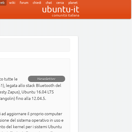
web
wiki
forum
chiedi
chat
cerca
planet
ubuntu-it
comunità italiana
to tutte le
Newsletter
, legata allo stack Bluetooth del
Zesty Zapus), Ubuntu 16.04 LTS
angolin) fino alla 12.04.5.
ati ad aggiornare il proprio computer
one del sistema operativo in uso e
ento del kernel per i sistemi Ubuntu