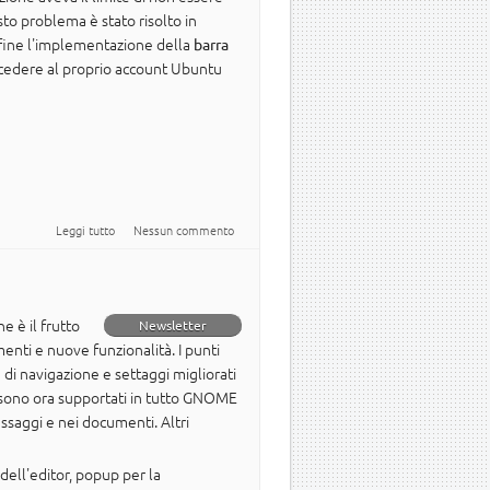
to problema è stato risolto in
infine l'implementazione della
barra
cedere al proprio account Ubuntu
su Le novità di Ubuntu Desktop di questa settimana
Leggi tutto
Nessun commento
e è il frutto
Newsletter
enti e nuove funzionalità. I punti
 di navigazione e settaggi migliorati
ti sono ora supportati in tutto GNOME
ssaggi e nei documenti. Altri
dell'editor, popup per la