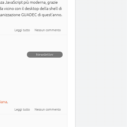
nza JavaScript più moderna, grazie
a vicino con il desktop della shell di
rganizzazione GUADEC di quest'anno.
su Rilasciato GNOME 3.26
Leggi tutto
Nessun commento
Newsletter
liana
.
su Newsletter Italiana #Ubuntu - 2017.027
Leggi tutto
Nessun commento