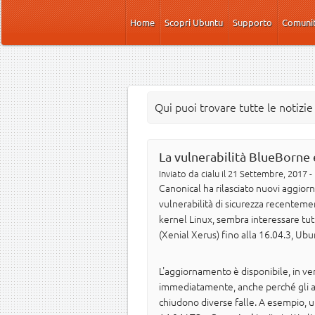
Salta al contenuto principale
Home
Scopri Ubuntu
Supporto
Comuni
Qui puoi trovare tutte le notizi
La vulnerabilità BlueBorne è 
Inviato da
cialu
il 21 Settembre, 2017 -
Canonical ha rilasciato nuovi aggior
vulnerabilità di sicurezza recentemen
kernel Linux, sembra interessare tu
(Xenial Xerus) fino alla 16.04.3, Ubu
L'aggiornamento è disponibile, in ver
immediatamente, anche perché gli a
chiudono diverse falle. A esempio, un