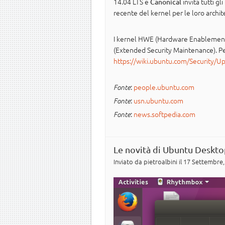
14.04 LTS e
invita tutti g
Canonical
recente del kernel per le loro archite
I kernel HWE (Hardware Enablement) 
(Extended Security Maintenance). Per 
https://wiki.ubuntu.com/Security/U
:
people.ubuntu.com
Fonte
:
usn.ubuntu.com
Fonte
:
news.softpedia.com
Fonte
Le novità di Ubuntu Deskto
Inviato da
pietroalbini
il 17 Settembre,