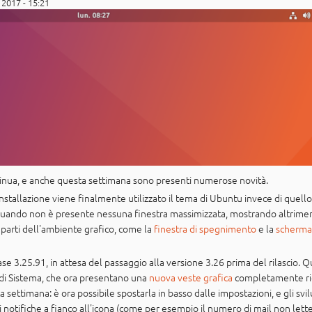
 2017 - 15:21
inua, e anche questa settimana sono presenti numerose novità.
'installazione viene finalmente utilizzato il tema di Ubuntu invece di quell
uando non è presente nessuna finestra massimizzata, mostrando altrime
 parti dell'ambiente grafico, come la
finestra di spegnimento
e la
schermat
e 3.25.91, in attesa del passaggio alla versione 3.26 prima del rilascio.
di Sistema, che ora presentano una
nuova veste grafica
completamente rid
 settimana: è ora possibile spostarla in basso dalle impostazioni, e gli s
 notifiche a fianco all'icona (come per esempio il numero di mail non lette