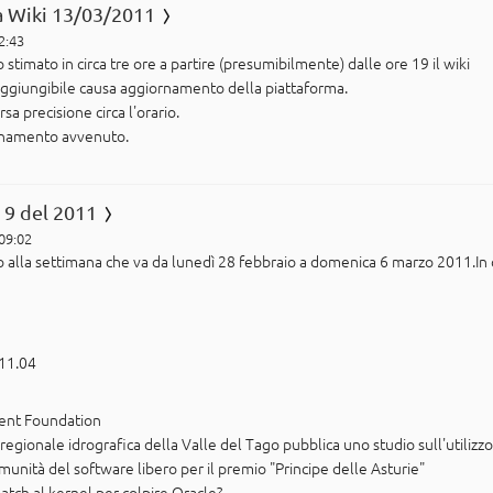
a Wiki 13/03/2011
2:43
timato in circa tre ore a partire (presumibilmente) dalle ore 19 il wiki
ggiungibile causa aggiornamento della piattaforma.
rsa precisione circa l'orario.
rnamento avvenuto.
 9 del 2011
 09:02
ito alla settimana che va da lunedì 28 febbraio a domenica 6 marzo 2011.In
 11.04
ment Foundation
regionale idrografica della Valle del Tago pubblica uno studio sull'utiliz
unità del software libero per il premio "Principe delle Asturie"
atch al kernel per colpire Oracle?