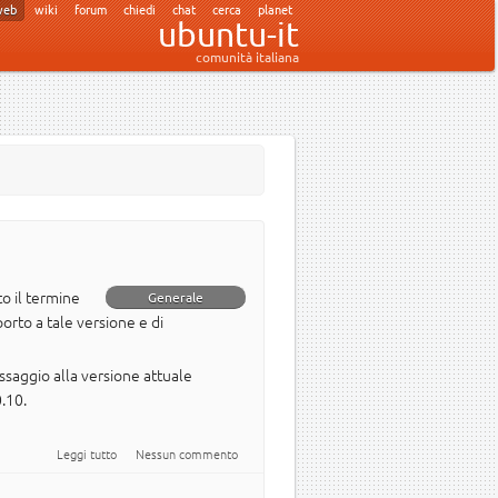
web
wiki
forum
chiedi
chat
cerca
planet
ubuntu-it
comunità italiana
o il termine
Generale
orto a tale versione e di
assaggio alla versione attuale
.10.
su Fine del ciclo di vita per Ubuntu 9.10
Leggi tutto
Nessun commento