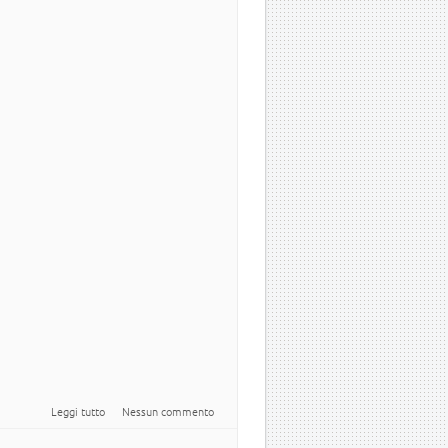
su Newsletter italiana numero 10 del 2011
Leggi tutto
Nessun commento