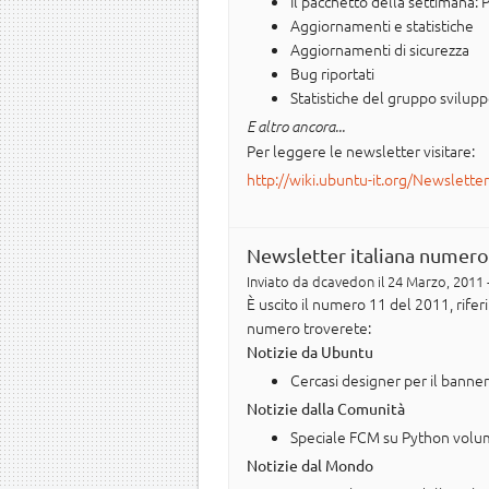
Il pacchetto della settimana
Aggiornamenti e statistiche
Aggiornamenti di sicurezza
Bug riportati
Statistiche del gruppo svilup
E altro ancora...
Per leggere le newsletter visitare:
http://wiki.ubuntu-it.org/Newslette
Newsletter italiana numero
Inviato da
dcavedon
il 24 Marzo, 2011 
È uscito il numero 11 del 2011, rife
numero troverete:
Notizie da Ubuntu
Cercasi designer per il banner
Notizie dalla Comunità
Speciale FCM su Python volu
Notizie dal Mondo