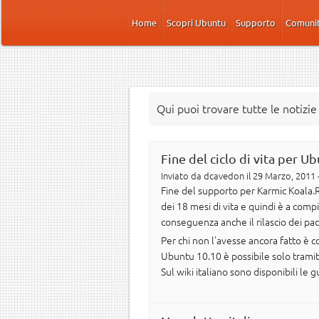
Salta al contenuto principale
Home
Scopri Ubuntu
Supporto
Comuni
Qui puoi trovare tutte le notizi
Fine del ciclo di vita per U
Inviato da
dcavedon
il 29 Marzo, 2011 
Fine del supporto per Karmic Koala.R
dei 18 mesi di vita e quindi è a comp
conseguenza anche il rilascio dei pacc
Per chi non l'avesse ancora fatto è c
Ubuntu 10.10 è possibile solo tramit
Sul wiki italiano sono disponibili le