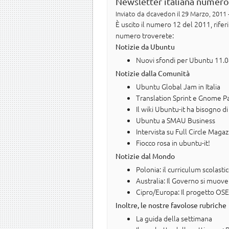
Newsletter italiana numero
Inviato da
dcavedon
il 29 Marzo, 2011 
È uscito il numero 12 del 2011, rife
numero troverete:
Notizie da Ubuntu
Nuovi sfondi per Ubuntu 11.
Notizie dalla Comunità
Ubuntu Global Jam in Italia
Translation Sprint e Gnome Par
Il wiki Ubuntu-it ha bisogno di
Ubuntu a SMAU Business
Intervista su Full Circle Magaz
Fiocco rosa in ubuntu-it!
Notizie dal Mondo
Polonia: il curriculum scolasti
Australia: Il Governo si muov
Cipro/Europa: Il progetto OSE
Inoltre, le nostre favolose rubriche
La guida della settimana