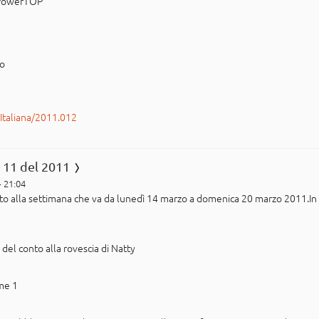
: PowerTOP
po
rItaliana/2011.012
 11 del 2011
- 21:04
rito alla settimana che va da lunedì 14 marzo a domenica 20 marzo 2011.In
 del conto alla rovescia di Natty
me 1