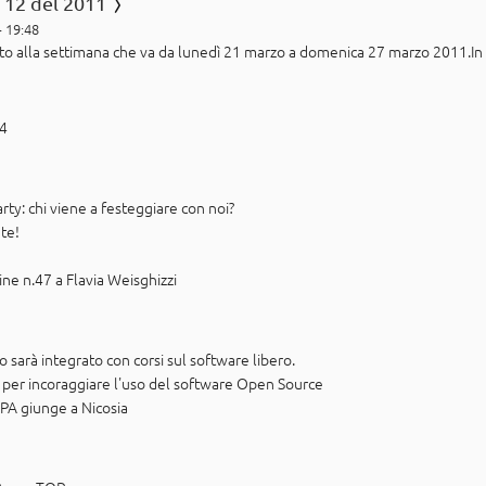
 12 del 2011
- 19:48
rito alla settimana che va da lunedì 21 marzo a domenica 27 marzo 2011.In
04
ty: chi viene a festeggiare con noi?
 te!
ine n.47 a Flavia Weisghizzi
co sarà integrato con corsi sul software libero.
e per incoraggiare l'uso del software Open Source
PA giunge a Nicosia