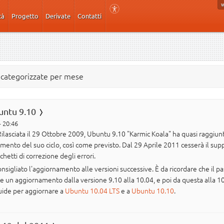
tà
Progetto
Derivate
Contatti
e categorizzate per mese
buntu 9.10
- 20:46
ilasciata il 29 Ottobre 2009, Ubuntu 9.10 "Karmic Koala" ha quasi raggiunt
imento del suo ciclo, così come previsto. Dal 29 Aprile 2011 cesserà il supp
hetti di correzione degli errori.
onsigliato l'aggiornamento alle versioni successive. È da ricordare che il p
e un aggiornamento dalla versione 9.10 alla 10.04, e poi da questa alla 10
 guide per aggiornare a
Ubuntu 10.04 LTS
e a
Ubuntu 10.10
.