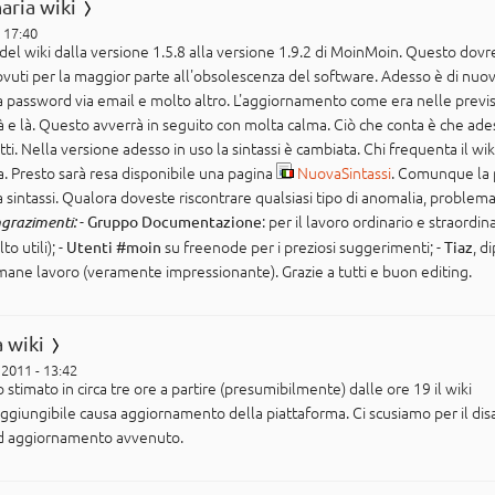
aria wiki
- 17:40
del wiki dalla versione 1.5.8 alla versione 1.9.2 di MoinMoin. Questo dovr
 dovuti per la maggior parte all'obsolescenza del software. Adesso è di nu
ella password via email e molto altro. L'aggiornamento come era nelle previsi
à e là. Questo avverrà in seguito con molta calma. Ciò che conta è che ades
ti. Nella versione adesso in uso la sintassi è cambiata. Chi frequenta il wi
a. Presto sarà resa disponibile una pagina
NuovaSintassi
. Comunque la
 sintassi. Qualora doveste riscontrare qualsiasi tipo di anomalia, probl
-
: per il lavoro ordinario e straordin
grazimenti:
Gruppo Documentazione
o utili); -
su freenode per i preziosi suggerimenti; -
, d
Utenti #moin
Tiaz
mmane lavoro (veramente impressionante). Grazie a tutti e buon editing.
 wiki
 2011 - 13:42
timato in circa tre ore a partire (presumibilmente) dalle ore 19 il wiki
ggiungibile causa aggiornamento della piattaforma. Ci scusiamo per il disag
 ad aggiornamento avvenuto.