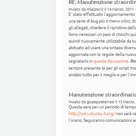
RE: Manutenzione straordin
Inviato da
mlazzari2
il 14 Marzo, 2011 
E' stato effettuato l'aggiornamento 
una serie di bug più o meno critici,
gli allegati, chiedere il ripristino d
Sono necessari un paio di ritocchi qu
quindi nuovamente utilizzabile da tut
abituato ad usare una sintassi divers
aggiornata con le regole della nuova
segnalarlo in
questa discussione
.
Rin
sempre presente (e per gli script molt
andato tutto per il meglio e per l'i
Manutenzione straordinaria
Inviato da
giuseppeterrasi
il 13 Marzo,
Questa sera per un periodo di tempo s
http://wiki.ubuntu-it.org/
non sarà ra
l'orario. Seguiranno comunicazioni