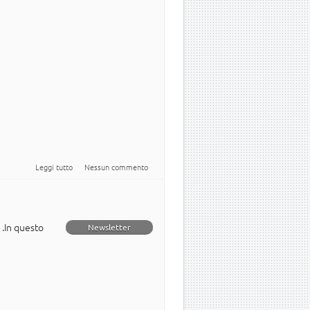
su Newsletter italiana numero 9 del 2011
Leggi tutto
Nessun commento
1.In questo
Newsletter