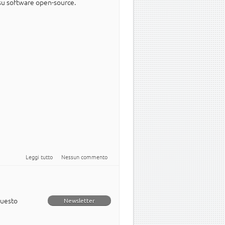
su software open-source.
su Newsletter italiana numero 11 del 2011
Leggi tutto
Nessun commento
questo
Newsletter