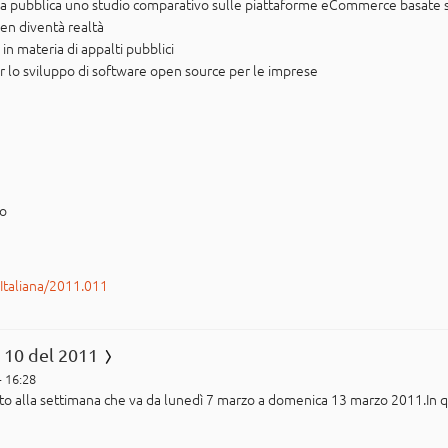
izia pubblica uno studio comparativo sulle piattaforme eCommerce basate 
en diventà realtà
in materia di appalti pubblici
 lo sviluppo di software open source per le imprese
po
rItaliana/2011.011
 10 del 2011
- 16:28
rito alla settimana che va da lunedì 7 marzo a domenica 13 marzo 2011.In 