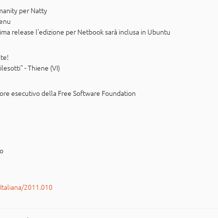
anity per Natty
Menu
ima release l'edizione per Netbook sarà inclusa in Ubuntu
 te!
ilesotti" - Thiene (VI)
tore esecutivo della Free Software Foundation
po
rItaliana/2011.010