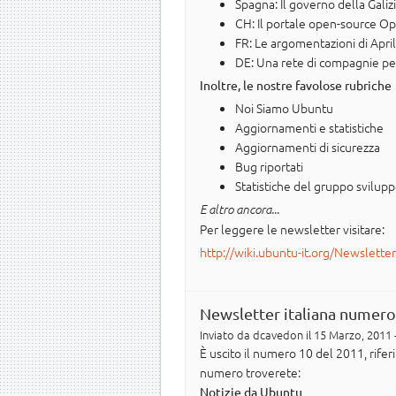
Spagna: Il governo della Gal
CH: Il portale open-source Op
FR: Le argomentazioni di April 
DE: Una rete di compagnie per
Inoltre, le nostre favolose rubriche
Noi Siamo Ubuntu
Aggiornamenti e statistiche
Aggiornamenti di sicurezza
Bug riportati
Statistiche del gruppo svilup
E altro ancora...
Per leggere le newsletter visitare:
http://wiki.ubuntu-it.org/Newslette
Newsletter italiana numero
Inviato da
dcavedon
il 15 Marzo, 2011 
È uscito il numero 10 del 2011, rife
numero troverete:
Notizie da Ubuntu