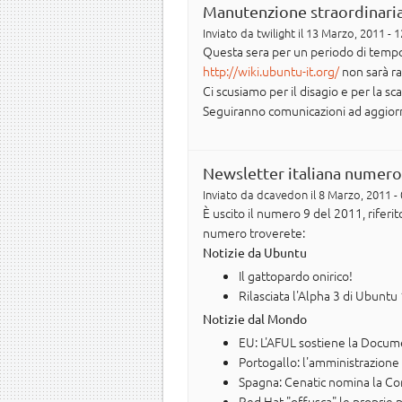
Manutenzione straordinari
Inviato da
twilight
il 13 Marzo, 2011 - 1
Questa sera per un periodo di tempo s
http://wiki.ubuntu-it.org/
non sarà ra
Ci scusiamo per il disagio e per la sca
Seguiranno comunicazioni ad aggio
Newsletter italiana numero
Inviato da
dcavedon
il 8 Marzo, 2011 -
È uscito il numero 9 del 2011, rifer
numero troverete:
Notizie da Ubuntu
Il gattopardo onirico!
Rilasciata l'Alpha 3 di Ubuntu
Notizie dal Mondo
EU: L'AFUL sostiene la Docu
Portogallo: l'amministrazione 
Spagna: Cenatic nomina la Com
Red Hat "offusca" le proprie p