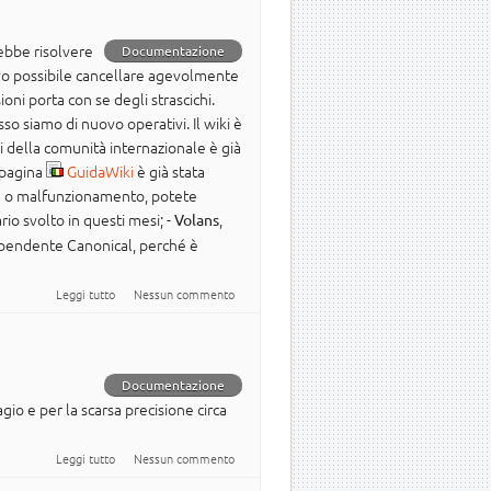
ebbe risolvere
Documentazione
ovo possibile cancellare agevolmente
oni porta con se degli strascichi.
so siamo di nuovo operativi. Il wiki è
ki della comunità internazionale è già
 pagina
GuidaWiki
è già stata
ema o malfunzionamento, potete
ario svolto in questi mesi; -
,
Volans
ipendente Canonical, perché è
su RE: Manutenzione straordinaria wiki
Leggi tutto
Nessun commento
Documentazione
io e per la scarsa precisione circa
su Manutenzione straordinaria wiki
Leggi tutto
Nessun commento