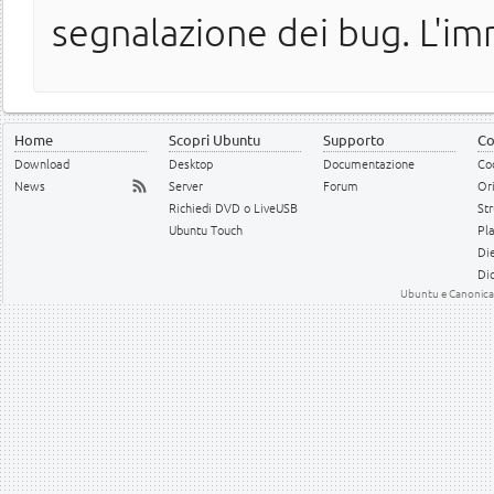
segnalazione dei bug. L'im
Home
Scopri Ubuntu
Supporto
Co
Download
Desktop
Documentazione
Cod
News
Server
Forum
Or
Richiedi DVD o LiveUSB
Str
Ubuntu Touch
Pl
Die
Dic
Ubuntu e Canonical 