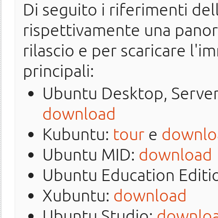
Di seguito i riferimenti de
rispettivamente una panor
rilascio e per scaricare l'
principali:
Ubuntu Desktop, Serve
download
Kubuntu:
tour
e
downlo
Ubuntu MID:
download
Ubuntu Education Editi
Xubuntu:
download
Ubuntu Studio:
downlo