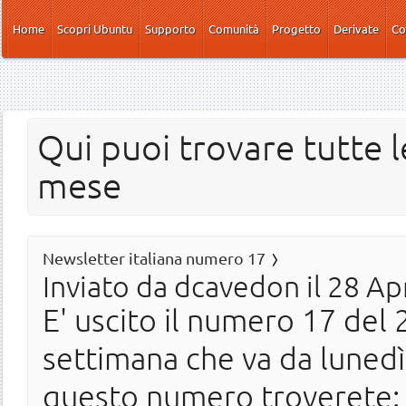
Salta al contenuto principale
Home
Scopri Ubuntu
Supporto
Comunità
Progetto
Derivate
Co
Qui puoi trovare tutte l
mese
Newsletter italiana numero 17
Inviato da
dcavedon
il 28 Ap
E' uscito il numero 17 del 2
settimana che va da lunedì
questo numero troverete: