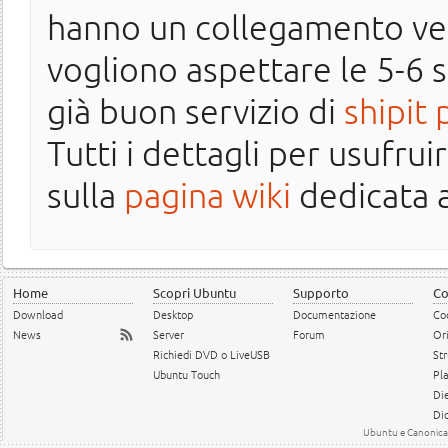
hanno un collegamento vel
vogliono aspettare le 5-6 
già buon servizio di
shipit 
Tutti i dettagli per usufru
sulla
pagina wiki
dedicata a
Home
Scopri Ubuntu
Supporto
Co
Download
Desktop
Documentazione
Cod
News
Server
Forum
Or
Richiedi DVD o LiveUSB
Str
Ubuntu Touch
Pl
Die
Dic
Ubuntu e Canonical 