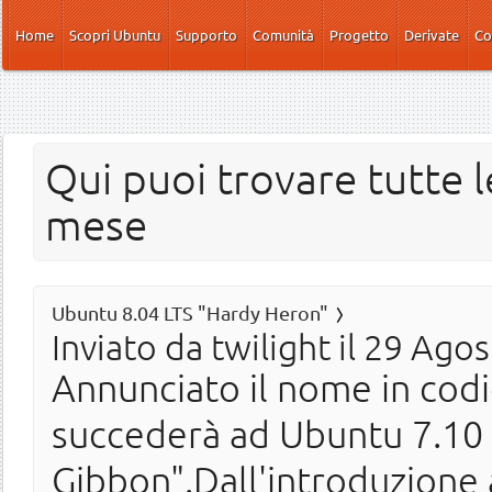
Salta al contenuto principale
Home
Scopri Ubuntu
Supporto
Comunità
Progetto
Derivate
Co
Qui puoi trovare tutte l
mese
Ubuntu 8.04 LTS "Hardy Heron"
Inviato da
twilight
il 29 Agos
Annunciato il nome in codi
succederà ad Ubuntu 7.10
Gibbon".Dall'introduzione 