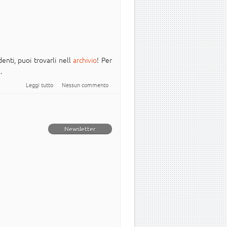
enti, puoi trovarli nell
archivio
! Per
a
.
su Newsletter Italiana #Ubuntu - 2020.033
Leggi tutto
Nessun commento
Newsletter