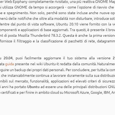
wser Web Epiphany completamente rivisitato, una più reattiva GNOME Maps 
hi utilizza GNOME da tempo si accorgerà - come l'opzione di riavvio che
one e spegnimento. Non solo, perché sono state incluse anche nuove opzi
l menù delle notifiche che oltre alla modalità non disturbare, introduce sot
entre dal punto di vista software, Ubuntu 20.10 viene fornito con la 
mponenti e applicazioni di base aggiornati. Tra questi, è presente il b
ient di posta Mozilla Thunderbird 78.3.2. Questa è anche la prima version
rnisce il filtraggio e la classificazione di pacchetti di rete, datagramm
, puoi facilmente aggiornare il tuo sistema alla versione
u 20.04
2
iata
guida
presente nel wiki Ubuntu-it redatta dalla comunità. Naturalme
guire un backup dei propri dati personali. Per concludere, per tutta la c
, che instancabilmente continua a lavorare duramente sulla sua distribuzio
bili sul mercato, funzionalità, applicazioni ed elevati criteri di sicurezz
i anni ha portato
ad essere una delle principali distribuzioni GNU/
Ubuntu
 certificati e per finire in ambito cloud su Microsoft Azure, Google, IBM,