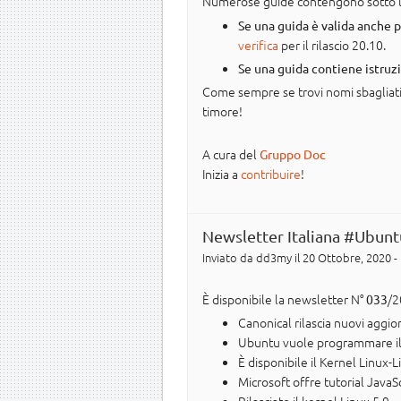
Numerose guide contengono sotto l'in
Se una guida è valida anche 
verifica
per il rilascio 20.10.
Se una guida contiene istruz
Come sempre se trovi nomi sbagliati, 
timore!
A cura del
Gruppo Doc
Inizia a
contribuire
!
Newsletter Italiana #Ubunt
Inviato da
dd3my
il 20 Ottobre, 2020 -
È disponibile la newsletter N°
/2
033
Canonical rilascia nuovi aggio
Ubuntu vuole programmare il f
È disponibile il Kernel Linux-L
Microsoft offre tutorial JavaSc