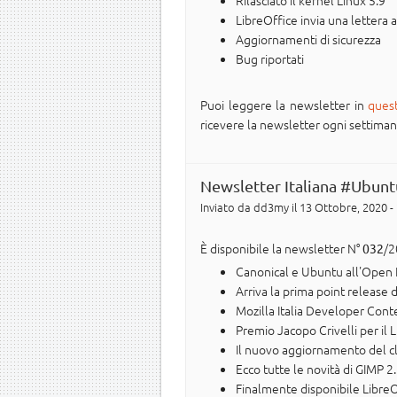
Rilasciato il kernel Linux 5.9
LibreOffice invia una lettera
Aggiornamenti di sicurezza
Bug riportati
Puoi leggere la newsletter in
ques
ricevere la newsletter ogni settimana n
Newsletter Italiana #Ubunt
Inviato da
dd3my
il 13 Ottobre, 2020 -
È disponibile la newsletter N°
/2
032
Canonical e Ubuntu all'Open 
Arriva la prima point release
Mozilla Italia Developer Cont
Premio Jacopo Crivelli per il
Il nuovo aggiornamento del cl
Ecco tutte le novità di GIMP 2
Finalmente disponibile LibreO