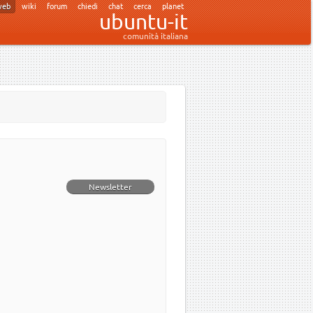
web
wiki
forum
chiedi
chat
cerca
planet
ubuntu-it
comunità italiana
Newsletter