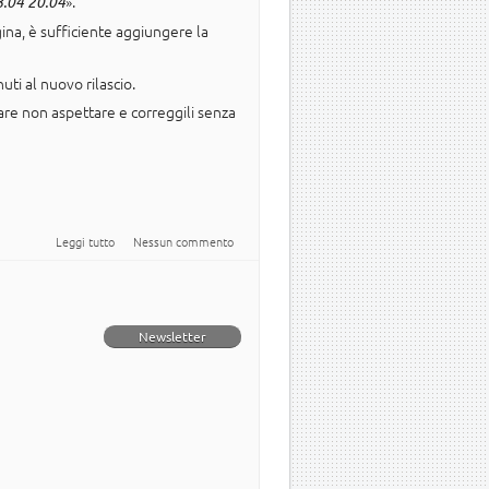
».
8.04 20.04
gina, è sufficiente aggiungere la
ti al nuovo rilascio.
care non aspettare e correggili senza
su Il Wiki si aggiorna per Ubuntu 20.10
Leggi tutto
Nessun commento
Newsletter