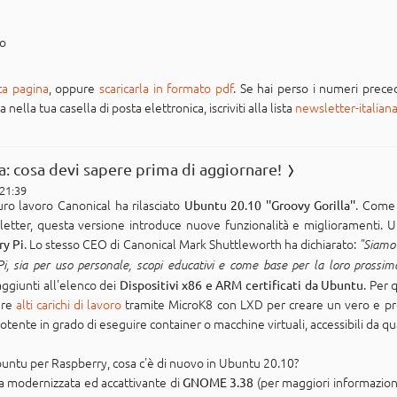
po
ta pagina
, oppure
scaricarla in formato pdf
. Se hai perso i numeri preced
ella tua casella di posta elettronica, iscriviti alla lista
newsletter-italian
: cosa devi sapere prima di aggiornare!
 21:39
duro lavoro Canonical ha rilasciato
. Come 
Ubuntu 20.10 ''Groovy Gorilla''
letter, questa versione introduce nuove funzionalità e miglioramenti. Uno
. Lo stesso CEO di Canonical Mark Shuttleworth ha dichiarato:
ry Pi
"Siamo 
i, sia per uso personale, scopi educativi e come base per la loro prossi
aggiunti all'elenco dei
. Per 
Dispositivi x86 e ARM certificati da Ubuntu
are
alti carichi di lavoro
tramite MicroK8 con LXD per creare un vero e pro
nte in grado di eseguire container o macchine virtuali, accessibili da qual
buntu per Raspberry, cosa c'è di nuovo in Ubuntu 20.10?
ica modernizzata ed accattivante di
(per maggiori informazio
GNOME 3.38