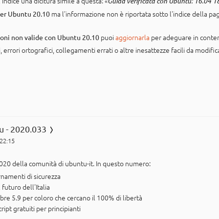
dice una dicitura simile a questa: «
Guida verificata con Ubuntu: 16.04 1
ma l'informazione non è riportata sotto l'indice della pa
per Ubuntu 20.10
puoi
aggiornarla
per adeguare in contenu
ioni non valide con Ubuntu 20.10
errori ortografici, collegamenti errati o altre inesattezze facili da modifi
u - 2020.033
 22:15
020 della comunità di ubuntu-it. In questo numero:
rnamenti di sicurezza
uturo dell'Italia
ibre 5.9 per coloro che cercano il 100% di libertà
ript gratuiti per principianti