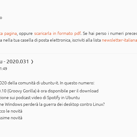
po
ta pagina
, oppure
scaricarla in formato pdf
. Se hai perso i numeri preced
ella tua casella di posta elettronica, iscriviti alla lista
newsletter-italian
u - 2020.031
21:49
020 della comunità di ubuntu-it. In questo numero:
.10 (Groovy Gorilla) è ora disponibile per il download
zione sui podcast video di Spotify in Ubuntu
e Windows perderà la guerra dei desktop contro Linux?
cco le novità
issime novità