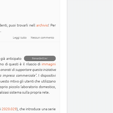
enti, puoi trovarli nell
archivio
! Per
a
.
su Newsletter Italiana #Ubuntu - 2020.034
Leggi tutto
Nessun commento
già anticipato
Newsletter
 di questi è il rilascio di
immagini
onorati di supportare questa iniziativa
. I dispositivi
ma impresa commerciale"
questo mtivo gli utenti che utilizzano
prio piccolo laboratorio domestico,
siasi sistema sulla propria rete.
ni
2020.029
), che introduce una serie