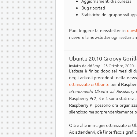
Aggiornamenti di sicurezza
Bug riportati
Statistiche del gruppo svilup
Puoi leggere la newsletter in
ques
ricevere la newsletter ogni settimana n
Ubuntu 20.10 Groovy Gorilla
Inviato da
dd3my
il 25 Ottobre, 2020 -
L'attesa è finita: dopo sei mesi di 
negli articoli precedenti della news
ottimizzate di Ubuntu
per il
Raspber
ottimizzando Ubuntu sul Raspberry P
Raspberry Pi 2, 3 e 4 sono stati ora 
possono ora organizz
Raspberry Pi
silenzioso ma sorprendentemente pote
Oltre alle immagini ottimizzate di U
Ad attendervi, c'è l'interfaccia graf