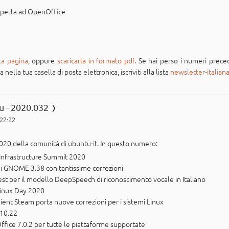
 aperta ad OpenOffice
ta pagina
, oppure
scaricarla in formato pdf
. Se hai perso i numeri preced
ella tua casella di posta elettronica, iscriviti alla lista
newsletter-italian
u - 2020.032
 22:22
020 della comunità di ubuntu-it. In questo numero:
Infrastructure Summit 2020
 di GNOME 3.38 con tantissime correzioni
est per il modello DeepSpeech di riconoscimento vocale in Italiano
 Linux Day 2020
ient Steam porta nuove correzioni per i sistemi Linux
.10.22
ffice 7.0.2 per tutte le piattaforme supportate