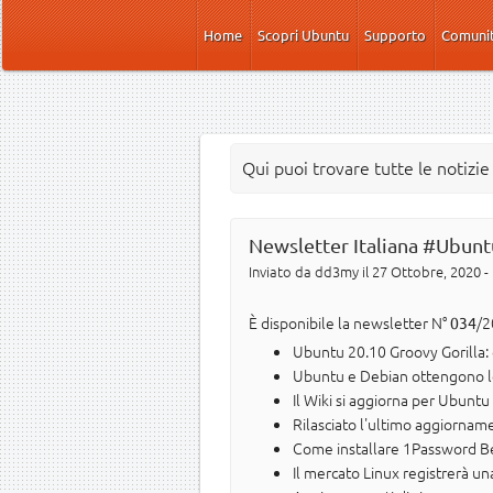
Salta al contenuto principale
Home
Scopri Ubuntu
Supporto
Comuni
Qui puoi trovare tutte le notizi
Newsletter Italiana #Ubunt
Inviato da
dd3my
il 27 Ottobre, 2020 -
È disponibile la newsletter N°
/2
034
Ubuntu 20.10 Groovy Gorilla: 
Ubuntu e Debian ottengono le 
Il Wiki si aggiorna per Ubuntu
Rilasciato l'ultimo aggiorname
Come installare 1Password Be
Il mercato Linux registrerà un