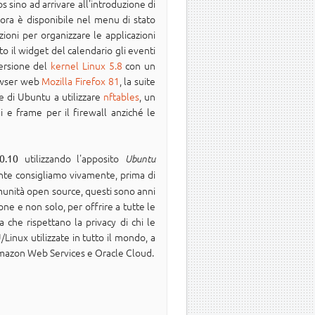
sino ad arrivare all'introduzione di
 ora è disponibile nel menu di stato
oni per organizzare le applicazioni
to il widget del calendario gli eventi
versione del
kernel Linux 5.8
con un
rowser web
Mozilla Firefox 81
, la suite
e di Ubuntu a utilizzare
nftables
, un
i e frame per il firewall anziché le
utilizzando l'apposito
0.10
Ubuntu
nte consigliamo vivamente, prima di
omunità open source, questi sono anni
ne e non solo, per offrire a tutte le
a che rispettano la privacy di chi le
Linux utilizzate in tutto il mondo, a
 Amazon Web Services e Oracle Cloud.