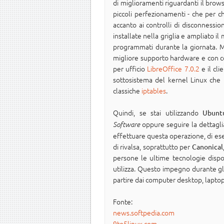
di miglioramenti riguardanti il bro
piccoli perfezionamenti - che per c
accanto ai controlli di disconnessi
installate nella griglia e ampliato i
programmati durante la giornata. M
migliore supporto hardware e con co
per ufficio
LibreOffice 7.0.2
e il cl
sottosistema del kernel Linux che fo
classiche
iptables
.
Quindi, se stai utilizzando
Ubunt
oppure seguire la dettagl
Software
effettuare questa operazione, di ese
di rivalsa, soprattutto per
Canonical
persone le ultime tecnologie disponi
utilizza. Questo impegno durante gl
partire dai computer desktop, laptop
Fonte:
news.softpedia.com
9to5linux.com