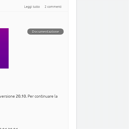
su Ubuntu 20.10 Groovy Gorilla: cosa devi sapere prima di
Leggi tutto
2 commenti
aggiornare!
Documentazione
 versione
. Per continuare la
20.10