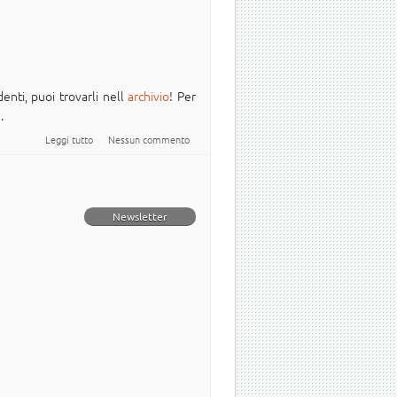
enti, puoi trovarli nell
archivio
! Per
a
.
su Newsletter Italiana #Ubuntu - 2020.032
Leggi tutto
Nessun commento
Newsletter