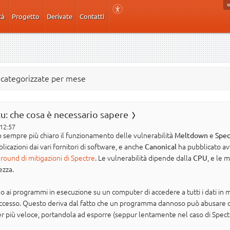
tà
Progetto
Derivate
Contatti
e categorizzate per mese
: che cosa è necessario sapere
 12:57
o sempre più chiaro il funzionamento delle vulnerabilità
e
Meltdown
Spec
licazioni dai vari fornitori di software, e anche
ha pubblicato avv
Canonical
round di mitigazioni di Spectre
. Le vulnerabilità dipende dalla
, e le 
CPU
ezza.
ai programmi in esecuzione su un computer di accedere a tutti i dati in mem
accesso. Questo deriva dal fatto che un programma dannoso può abusare di
 più veloce, portandola ad esporre (seppur lentamente nel caso di Spectre)