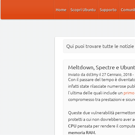
Salta al contenuto principale
Home
Scopri Ubuntu
Supporto
Comuni
Qui puoi trovare tutte le notizi
Meltdown, Spectre e Ubuntu
Inviato da
dd3my
il 27 Gennaio, 2018 -
Con il passare del tempo è diventat
infatti state rilasciate numerose pubb
l'ultima delle quali include un
primo 
compromesso tra prestazioni e sicur
Queste due vulnerabilità permettono 
protetti a cui non dovrebbero aver 
pensata per rendere il computer
CPU
.
memoria RAM