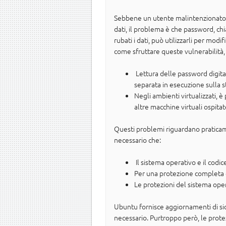
Sebbene un utente malintenzionato 
dati, il problema è che password, ch
rubati i dati, può utilizzarli per mo
come sfruttare queste vulnerabilità,
Lettura delle password digita
separata in esecuzione sulla 
Negli ambienti virtualizzati, 
altre macchine virtuali ospita
Questi problemi riguardano praticame
necessario che:
Il sistema operativo e il codi
Per una protezione completa
Le protezioni del sistema ope
Ubuntu fornisce aggiornamenti di sicu
necessario. Purtroppo però, le protez