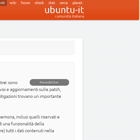
web
wiki
forum
chiedi
chat
cerca
planet
ubuntu-it
comunità italiana
: sono
tre
Newsletter
isi e aggiornamenti sulle patch,
mitigazioni trovano un importante
oria, inclusi quelli riservati e
 una funzionalità della
 tutti i dati contenuti nella