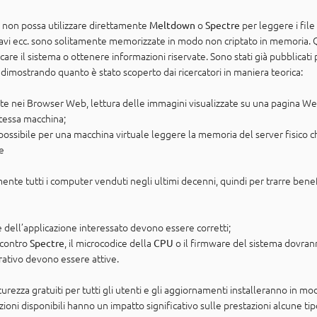
non possa utilizzare direttamente
o
per leggere i file
Meltdown
Spectre
iavi ecc. sono solitamente memorizzate in modo non criptato in memoria. Q
dificare il sistema o ottenere informazioni riservate. Sono stati già pubbli
 dimostrando quanto è stato scoperto dai ricercatori in maniera teorica:
te nei Browser Web, lettura delle immagini visualizzate su una pagina W
stessa macchina;
è possibile per una macchina virtuale leggere la memoria del server fisico c
te
nte tutti i computer venduti negli ultimi decenni, quindi per trarre benefi
ce dell’applicazione interessato devono essere corretti;
 contro
, il microcodice della
o il firmware del sistema dovran
Spectre
CPU
rativo devono essere attive.
rezza gratuiti per tutti gli utenti e gli aggiornamenti installeranno in mo
ioni disponibili hanno un impatto significativo sulle prestazioni alcune ti