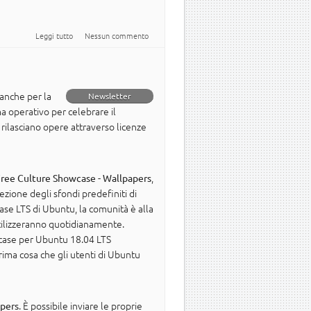
su Meltdown, Spectre e Ubuntu: che cosa è necessario sapere
Leggi tutto
Nessun commento
anche per la
Newsletter
a operativo per celebrare il
e rilasciano opere attraverso licenze
,
ree Culture Showcase - Wallpapers
zione degli sfondi predefiniti di
ase LTS di Ubuntu, la comunità è alla
utilizzeranno quotidianamente.
wcase per Ubuntu 18.04 LTS
rima cosa che gli utenti di Ubuntu
. È possibile inviare le proprie
apers