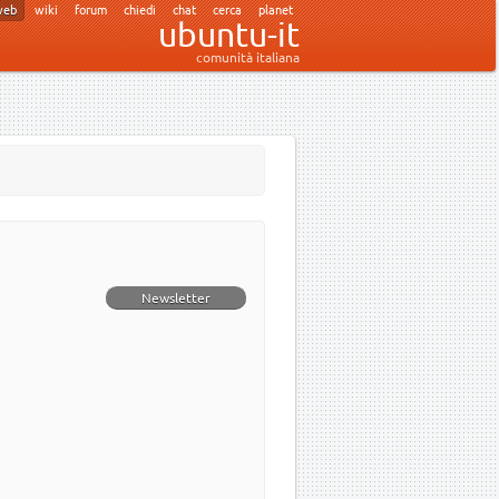
web
wiki
forum
chiedi
chat
cerca
planet
ubuntu-it
comunità italiana
Newsletter