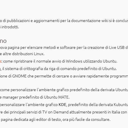
ro di pubblicazioni e aggiornamenti per la documentazione wiki si è concl
introdotti.
gno
nuova pagina per elencare metodi e software per la creazione di Live USB 
 altre distribuzioni Linux.
s
: come ripristinare il normale avvio di Windows utilizzando Ubuntu.
, il sistema di crittografia da riga di comando predefinito di Ubuntu.
g
azione di GNOME che permette di cercare o avviare rapidamente programmi, 
: come personalizzare l'ambiente grafico predefinito della derivata Ubu
file manager predefinito di Ubuntu MATE.
personalizzare l'ambiente grafico
, predefinito della derivata Kubuntu
KDE
re dei principali servizi di TV on Demand attualmente presenti in Italia co
a pagina dedicata agli editor di testo, ora più facile da consultare.