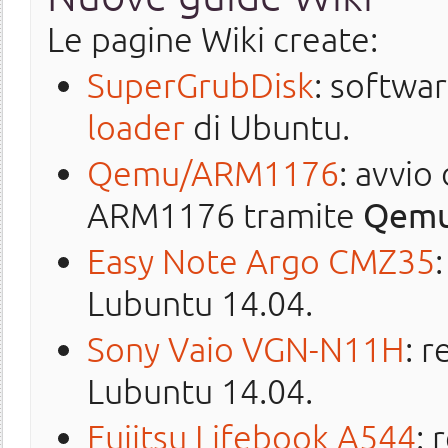
Le pagine Wiki create:
SuperGrubDisk
: softwar
loader
di Ubuntu.
Qemu/ARM1176
: avvio
ARM1176 tramite
Qem
Easy Note Argo CMZ35
Lubuntu 14.04.
Sony Vaio VGN-N11H
: r
Lubuntu 14.04.
Fujitsu Lifebook A544
: 