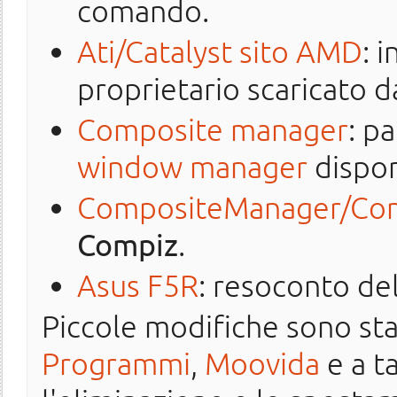
comando.
Ati/Catalyst sito AMD
: 
proprietario scaricato d
Composite manager
: p
window manager
dispon
CompositeManager/Co
Compiz
.
Asus F5R
: resoconto del
Piccole modifiche sono sta
Programmi
,
Moovida
e a t