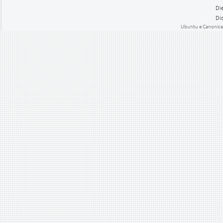
Die
Dic
Ubuntu e Canonical 