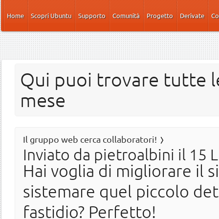
Salta al contenuto principale
Home
Scopri Ubuntu
Supporto
Comunità
Progetto
Derivate
Co
Qui puoi trovare tutte l
mese
Il gruppo web cerca collaboratori!
Inviato da
pietroalbini
il 15 
Hai voglia di migliorare il 
sistemare quel piccolo det
fastidio? Perfetto!