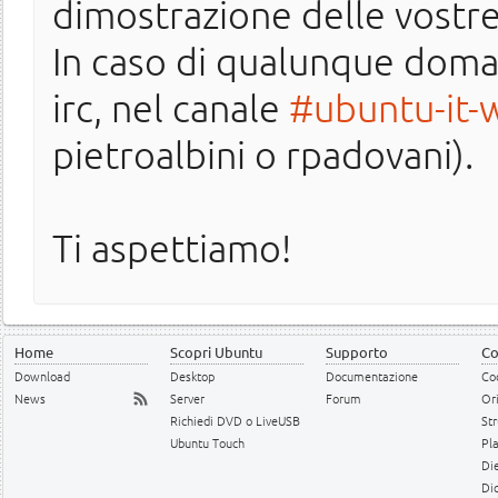
dimostrazione delle vostre
In caso di qualunque doman
irc, nel canale
#ubuntu-it-
pietroalbini o rpadovani).
Ti aspettiamo!
Home
Scopri Ubuntu
Supporto
Co
Download
Desktop
Documentazione
Cod
News
Server
Forum
Or
Richiedi DVD o LiveUSB
Str
Ubuntu Touch
Pl
Die
Dic