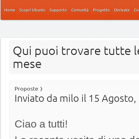
Salta al contenuto principale
Home
Scopri Ubuntu
Supporto
Comunità
Progetto
Derivate
Co
Qui puoi trovare tutte l
mese
Proposte
Inviato da
milo
il 15 Agosto,
Ciao a tutti!