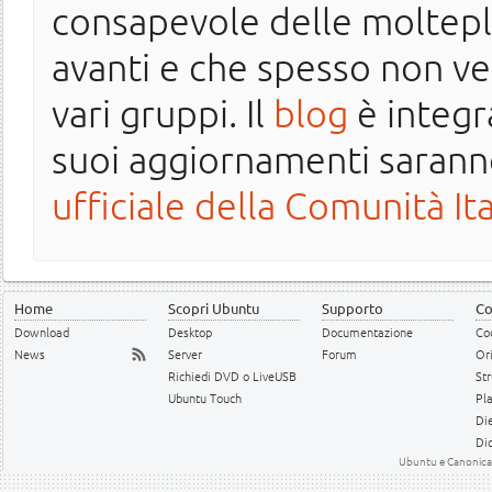
consapevole delle molteplic
avanti e che spesso non v
vari gruppi. Il
blog
è integr
suoi aggiornamenti saranno
ufficiale della Comunità It
Home
Scopri Ubuntu
Supporto
Co
Download
Desktop
Documentazione
Cod
News
Server
Forum
Or
Richiedi DVD o LiveUSB
Str
Ubuntu Touch
Pl
Die
Dic
Ubuntu e Canonical 