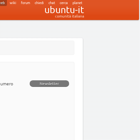
web
wiki
forum
chiedi
chat
cerca
planet
ubuntu-it
comunità italiana
 numero
Newsletter