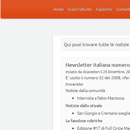
Salta al contenuto principale
Home
Scopri Ubuntu
Supporto
Comuni
Qui puoi trovare tutte le notizi
Newsletter italiana numero
Inviato da
dcavedon
il 25 Dicembre, 20
E' uscito il numero 32 del 2008, rif
troverete:
Notizie dalla comunità
Intervista a Fabio Marzocca
Notizie dallo stivale
San Giorgio a Cremano scegli
Le favolose rubriche
Edizione #17 di Full Circle Ma