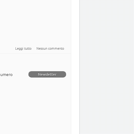
su Newsletter italiana numero 32
Leggi tutto
Nessun commento
 numero
Newsletter