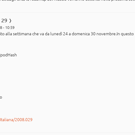
 29
8 - 10:59
ferito alla settimana che va da lunedì 24 a domenica 30 novembre.In quest
 IpodHash
po
rItaliana/2008.029