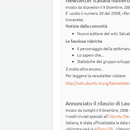
Newsletter italiana numero
Inviato da
dcavedon
il 9 Dicembre, 200
E' uscito il numero 30 del 2008, rif
troverete:
Notizie dalla comunità
Nuovo editore del wiki: Salva
Le favolose rubriche
Il personaggio della settimana
Lo sapevi che...
Statistiche del gruppo svilup
E molto altro ancora...
Per leggere la newsletter visitare:
http://wiki.ubuntu-it.org/Newslette
Annunciato il rilascio di L
Inviato da
twilight
il 9 Dicembre, 2008 -
I nostri inviati speciali all'
Ubuntu Dev
italiana, è stata ufficializzata la data
utilizzata sarà la
Affero GPL
. Ulterior