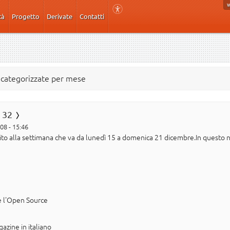
tà
Progetto
Derivate
Contatti
e categorizzate per mese
 32
08 - 15:46
erito alla settimana che va da lunedì 15 a domenica 21 dicembre.In questo
e l'Open Source
gazine in italiano