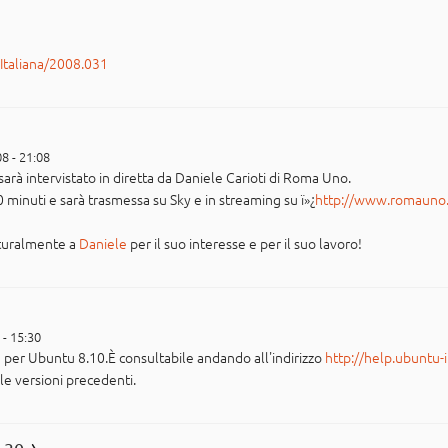
rItaliana/2008.031
8 - 21:08
rà intervistato in diretta da Daniele Carioti di Roma Uno.
30 minuti e sarà trasmessa su Sky e in streaming su ï»¿
http://www.romauno.
aturalmente a
Daniele
per il suo interesse e per il suo lavoro!
 - 15:30
 per Ubuntu 8.10.È consultabile andando all'indirizzo
http://help.ubuntu-i
le versioni precedenti.