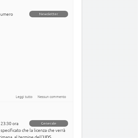
 numero
Newsletter
su Newsletter italiana numero 30
Leggi tutto
Nessun commento
e 23:30 ora
Generale
e specificato che la licenza che verrà
timana, al termine dell'
.
UDS