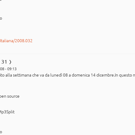
po
rItaliana/2008.032
 31
08 - 09:13
erito alla settimana che va da lunedì 08 a domenica 14 dicembre.In questo
open source
Mp3Split
po