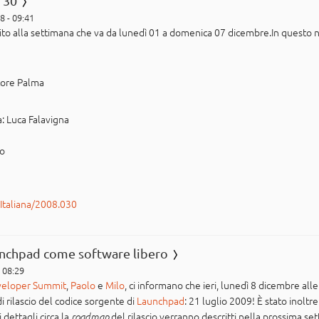
 30
8 - 09:41
erito alla settimana che va da lunedì 01 a domenica 07 dicembre.In questo
tore Palma
: Luca Falavigna
po
rItaliana/2008.030
aunchpad come software libero
 08:29
eloper Summit
,
Paolo
e
Milo
, ci informano che ieri, lunedì 8 dicembre all
 di rilascio del codice sorgente di
Launchpad
: 21 luglio 2009! È stato inoltr
i dettagli circa la
del rilascio verranno descritti nella prossima set
roadmap