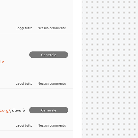
su Newsletter italiana numero 31
Leggi tutto
Nessun commento
Generale
tv
su Ubuntu su RomaUno
Leggi tutto
Nessun commento
t.org/
, dove è
Generale
su Guida a Ubuntu 8.10
Leggi tutto
Nessun commento