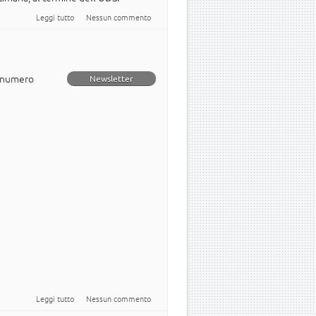
su Annunciato il rilascio di Launchpad come software libero
Leggi tutto
Nessun commento
o numero
Newsletter
su Newsletter italiana numero 29
Leggi tutto
Nessun commento