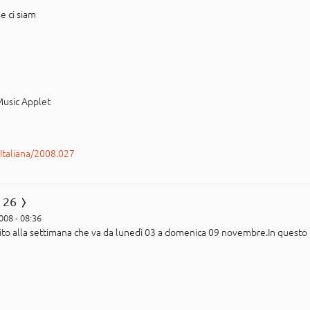
e ci siam
 Music Applet
rItaliana/2008.027
 26
008 - 08:36
ferito alla settimana che va da lunedì 03 a domenica 09 novembre.In quest