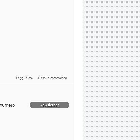
su Newsletter italiana numero 27
Leggi tutto
Nessun commento
o numero
Newsletter