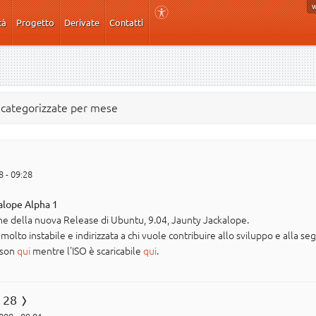
tà
Progetto
Derivate
Contatti
e categorizzate per mese
 - 09:28
alope Alpha 1
one della nuova Release di Ubuntu, 9.04, Jaunty Jackalope.
lto instabile e indirizzata a chi vuole contribuire allo sviluppo e alla se
tson
qui
mentre l'ISO è scaricabile
qui
.
 28