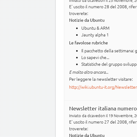
Inviato da
dcavedon
il 25 Novembre, 2
E' uscito il numero 28 del 2008, ri
troverete:
Notizie da Ubuntu
Ubuntu & ARM
Jaunty alpha 1
Le favolose rubriche
Il pacchetto della settimana: 
Lo sapevi che...
Statistiche del gruppo svilup
E molto altro ancora...
Per leggere la newsletter visitare:
http://wiki.ubuntu-it.org/Newslette
Newsletter italiana numero
Inviato da
dcavedon
il 19 Novembre, 2
E' uscito il numero 27 del 2008, ri
troverete:
Notizie da Ubuntu