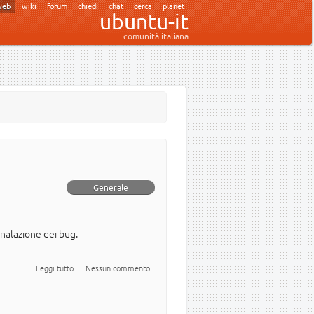
web
wiki
forum
chiedi
chat
cerca
planet
ubuntu-it
comunità italiana
Generale
gnalazione dei bug.
su Jaunty Jackalope Alpha 1
Leggi tutto
Nessun commento