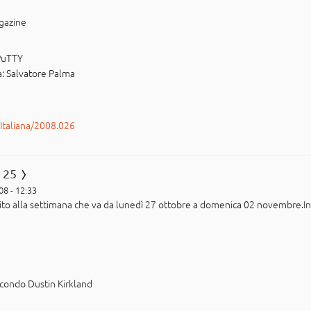
agazine
 PuTTY
a: Salvatore Palma
rItaliana/2008.026
 25
08 - 12:33
erito alla settimana che va da lunedì 27 ottobre a domenica 02 novembre.I
econdo Dustin Kirkland