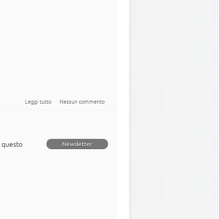
su Newsletter italiana numero 26
Leggi tutto
Nessun commento
n questo
Newsletter