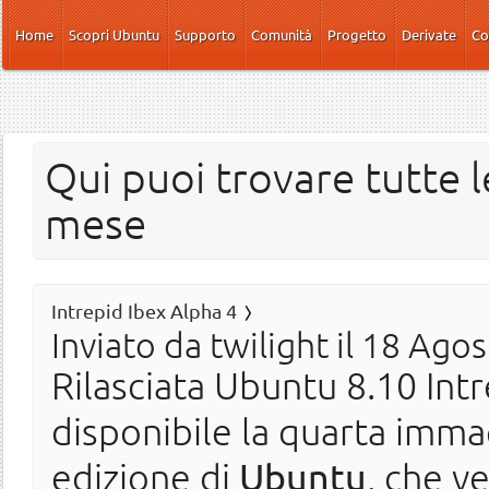
Salta al contenuto principale
Home
Scopri Ubuntu
Supporto
Comunità
Progetto
Derivate
Co
Qui puoi trovare tutte l
mese
Intrepid Ibex Alpha 4
Inviato da
twilight
il 18 Agos
Rilasciata Ubuntu 8.10 Int
disponibile la quarta imma
edizione di
Ubuntu
, che ve