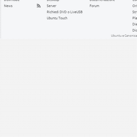
News
Server
Forum
Or
Richiedi DVD o LiveUSB
Str
Ubuntu Touch
Pl
Die
Dic
Ubuntu e Canonical 