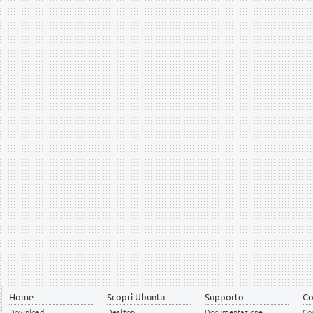
Home
Scopri Ubuntu
Supporto
Co
Download
Desktop
Documentazione
Cod