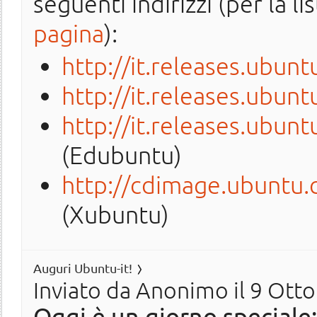
seguenti indirizzi (per la l
pagina
):
http://it.releases.ubun
http://it.releases.ubun
http://it.releases.ubu
(Edubuntu)
http://cdimage.ubuntu.
(Xubuntu)
Auguri Ubuntu-it!
Inviato da
Anonimo
il 9 Ott
Oggi è un giorno speciale: r