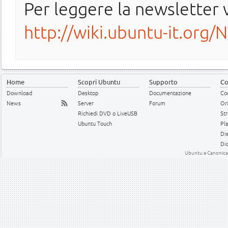
Per leggere la newsletter v
http://wiki.ubuntu-it.org/
Home
Scopri Ubuntu
Supporto
Co
Download
Desktop
Documentazione
Cod
News
Server
Forum
Or
Richiedi DVD o LiveUSB
Str
Ubuntu Touch
Pl
Die
Dic
Ubuntu e Canonical 