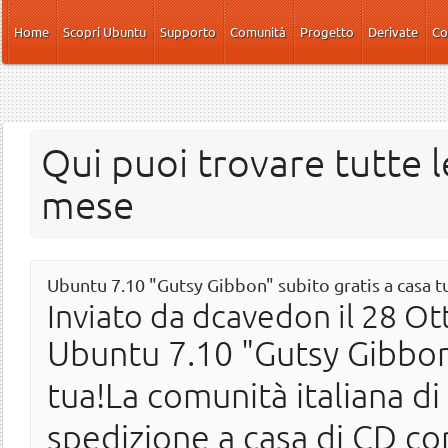
Salta al contenuto principale
Home
Scopri Ubuntu
Supporto
Comunità
Progetto
Derivate
Co
Qui puoi trovare tutte l
mese
Ubuntu 7.10 "Gutsy Gibbon" subito gratis a casa t
Inviato da
dcavedon
il 28 Ot
Ubuntu 7.10 "Gutsy Gibbon"
tua!La comunità italiana di 
spedizione a casa di CD co