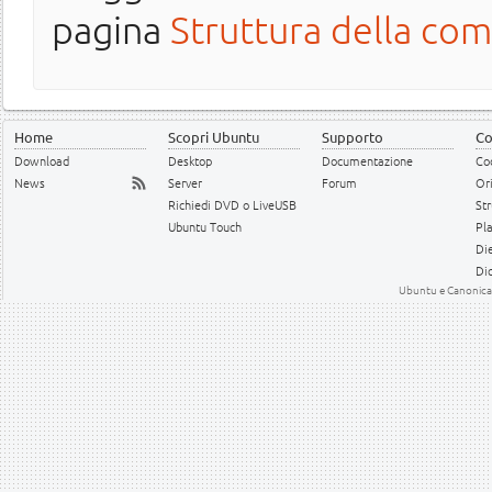
pagina
Struttura della com
Home
Scopri Ubuntu
Supporto
Co
Download
Desktop
Documentazione
Cod
News
Server
Forum
Or
Richiedi DVD o LiveUSB
Str
Ubuntu Touch
Pl
Die
Dic
Ubuntu e Canonical 