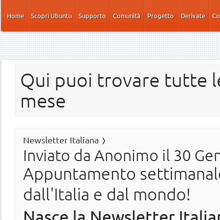
Salta al contenuto principale
Home
Scopri Ubuntu
Supporto
Comunità
Progetto
Derivate
Co
Qui puoi trovare tutte l
mese
Newsletter Italiana
Inviato da
Anonimo
il 30 Ge
Appuntamento settimanale 
dall'Italia e dal mondo!
Nasce la Newsletter Italia