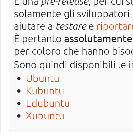
È una
pre-release
, per cui 
solamente gli sviluppatori
aiutare a
testare
e
riporta
È pertanto
assolutamente 
per coloro che hanno bisog
Sono quindi disponibili le
Ubuntu
Kubuntu
Edubuntu
Xubuntu